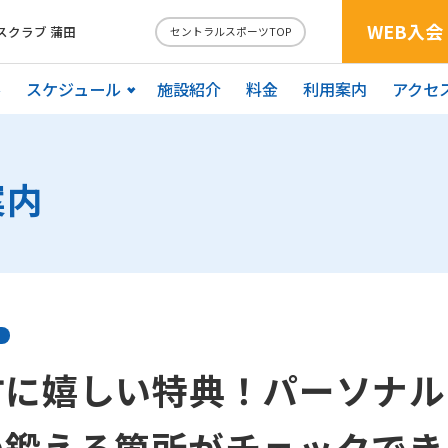
WEB入会
スクラブ 蒲田
セントラルスポーツTOP
ル
スケジュール
施設紹介
料金
利用案内
アクセ
案内
方に嬉しい特典！パーソナル
の鍛える箇所がチェックでき