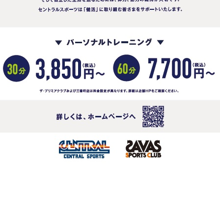
For foreigners
Central Sports official website is
automatically translated into
English. Click the link below (start
automatic translation) to return to
the top page.
However, if you use an automatic
translation service, the Japanese
version of this website will be
translated mechanically, so it may
not be an accurate translation.
The translation may differ from the
original content. We ask that you
fully understand this before using
the service.
Automatic translation start