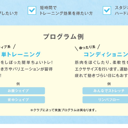
For foreigners
Central Sports official website is
automatically translated into
English. Click the link below (start
automatic translation) to return to
the top page.
However, if you use an automatic
translation service, the Japanese
version of this website will be
translated mechanically, so it may
not be an accurate translation.
The translation may differ from the
original content. We ask that you
fully understand this before using
the service.