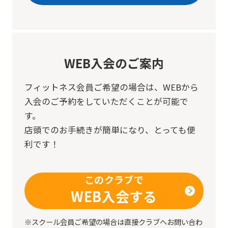
ask
that
you
fully
WEB入会のご案内
understand
this
フィットネス会員ご希望の場合は、
WEBから
入会のご予約をしていただくことが可能で
before
す。
using
店頭でのお手続きが簡単になり、とっても便
the
利です！
service.
このクラブで
Automatic translation
WEB入会する
※スクール会員ご希望の場合は直接クラブへお問い合わ