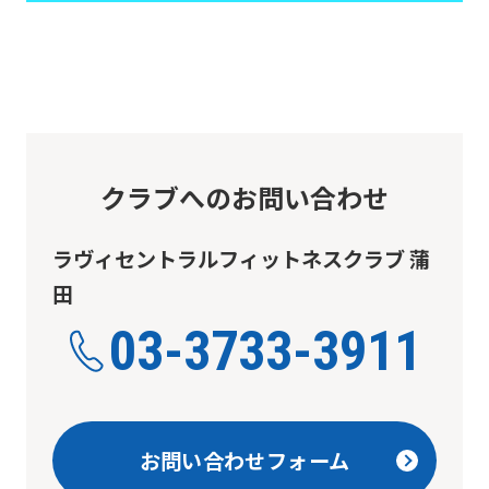
not
be
an
accurate
translation.
The
クラブへのお問い合わせ
translation
may
ラヴィセントラルフィットネスクラブ 蒲
differ
田
from
03-3733-3911
the
original
content.
お問い合わせフォーム
We