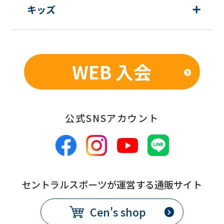
will
キッズ
be
translated
mechanically,
WEB 入会
so
it
may
not
公式SNSアカウント
be
an
accurate
translation.
セントラルスポーツが運営する通販サイト
The
translation
Cen's shop