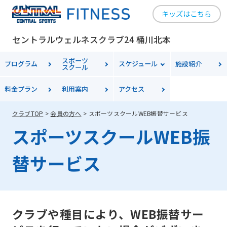
キッズはこちら
For
セントラルウェルネスクラブ24 桶川北本
スポーツ
foreigners
プログラム
スケジュール
施設紹介
スクール
料金
プラン
利用案内
アクセス
Central
クラブTOP
会員の方へ
スポーツスクールWEB振替サービス
Sports
スポーツスクールWEB振
official
website
替サービス
is
automatically
translated
クラブや種目により、WEB振替サー
into