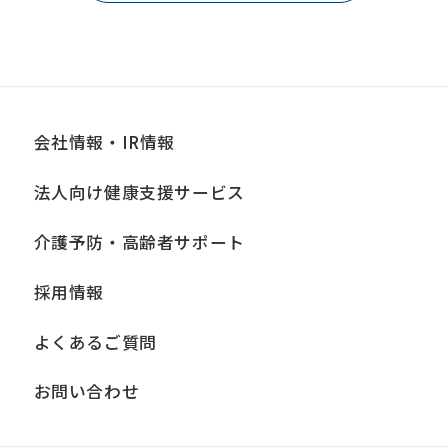
may
differ
from
the
original
会社情報・IR情報
content.
法人向け健康支援サービス
We
ask
介護予防・高齢者サポート
that
you
採用情報
fully
よくあるご質問
understand
this
お問い合わせ
before