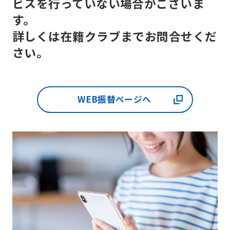
ビスを行っていない場合がございま
English.
す。
Click
詳しくは在籍クラブまでお問合せくだ
the
さい。
link
below
(start
WEB振替ページへ
automatic
translation)
to
return
to
the
top
page.