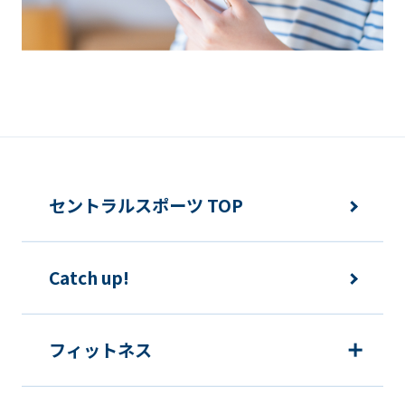
However,
if
you
use
an
automatic
translation
セントラルスポーツ TOP
service,
the
Japanese
Catch up!
version
of
フィットネス
this
website