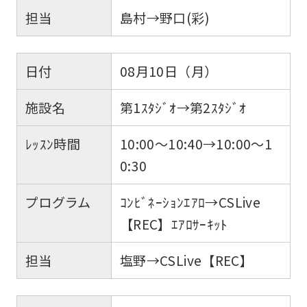
担当
島村→野口(彩)
日付
08月10日（月）
施設名
第1ｽﾀｼﾞｵ→第2ｽﾀｼﾞｵ
ﾚｯｽﾝ時間
10:00～10:40→10:00～1
0:30
プログラム
ｺﾝﾋﾞﾈｰｼｮﾝｴｱﾛ→CSLive
【REC】ｴｱﾛｻｰｷｯﾄ
担当
塩野→CSLive【REC】