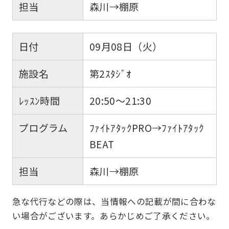
担当
森川→棚原
日付
09月08日（火）
施設名
第2ｽﾀｼﾞｵ
ﾚｯｽﾝ時間
20:50～21:30
プログラム
ﾌｧｲﾄｱﾀｯｸPRO→ﾌｧｲﾄｱﾀｯｸ
BEAT
担当
森川→棚原
急な代行などの際は、当情報への記載が間に合わな
い場合がございます。あらかじめご了承ください。