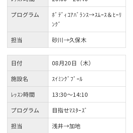
プログラム
ﾎﾞﾃﾞｨｺｱﾊﾞﾗﾝｽ→ｽﾑｰｽ＆ﾋｰﾘ
ﾝｸﾞ
担当
砂川→久保木
日付
08月20日（木）
施設名
ｽｲﾐﾝｸﾞﾌﾟｰﾙ
ﾚｯｽﾝ時間
13:30～14:10
プログラム
目指せﾏｽﾀｰｽﾞ
担当
浅井→加地