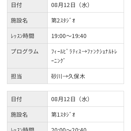
日付
08月12日（水）
施設名
第2ｽﾀｼﾞｵ
ﾚｯｽﾝ時間
19:00～19:40
プログラム
ﾌｨｰﾙﾋﾟﾗﾃｨｽ→ﾌｧﾝｸｼｮﾅﾙﾄﾚ
ｰﾆﾝｸﾞ
担当
砂川→久保木
日付
08月12日（水）
施設名
第1ｽﾀｼﾞｵ
ﾚｯｽﾝ時間
20:00～20:40