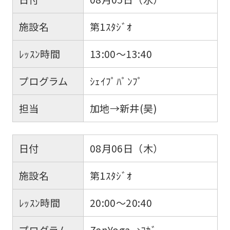
施設名
第1ｽﾀｼﾞｵ
ﾚｯｽﾝ時間
13:00～13:40
プログラム
ｼｪｲﾌﾟﾊﾟﾝﾌﾟ
担当
加地→新井(昊)
日付
08月06日（木）
施設名
第1ｽﾀｼﾞｵ
ﾚｯｽﾝ時間
20:00～20:40
プログラム
ZenYoga→ﾖｶﾞ