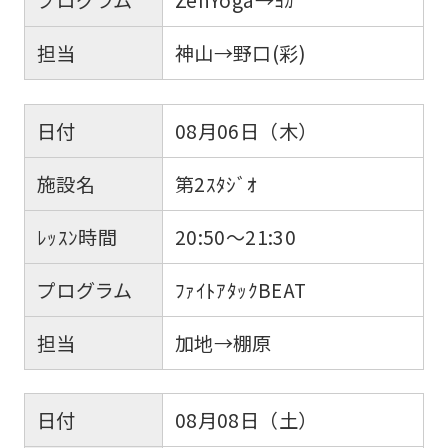
担当
神山→野口(彩)
日付
08月06日（木）
施設名
第2ｽﾀｼﾞｵ
ﾚｯｽﾝ時間
20:50～21:30
プログラム
ﾌｧｲﾄｱﾀｯｸBEAT
担当
加地→棚原
日付
08月08日（土）