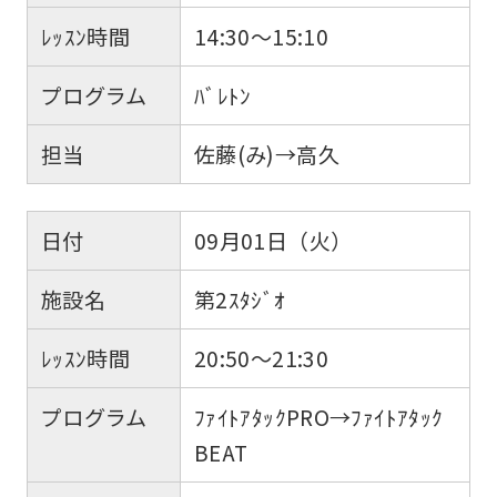
ﾚｯｽﾝ時間
14:30～15:10
プログラム
ﾊﾞﾚﾄﾝ
担当
佐藤(み)→高久
日付
09月01日（火）
施設名
第2ｽﾀｼﾞｵ
ﾚｯｽﾝ時間
20:50～21:30
プログラム
ﾌｧｲﾄｱﾀｯｸPRO→ﾌｧｲﾄｱﾀｯｸ
BEAT