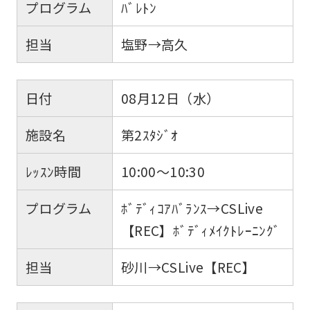
プログラム
ﾊﾞﾚﾄﾝ
担当
塩野→高久
日付
08月12日（水）
施設名
第2ｽﾀｼﾞｵ
ﾚｯｽﾝ時間
10:00～10:30
プログラム
ﾎﾞﾃﾞｨｺｱﾊﾞﾗﾝｽ→CSLive
【REC】ﾎﾞﾃﾞｨﾒｲｸﾄﾚｰﾆﾝｸﾞ
担当
砂川→CSLive【REC】