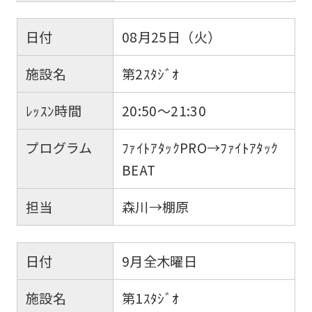
日付
08月25日（火）
施設名
第2ｽﾀｼﾞｵ
ﾚｯｽﾝ時間
20:50～21:30
プログラム
ﾌｧｲﾄｱﾀｯｸPRO→ﾌｧｲﾄｱﾀｯｸ
BEAT
担当
森川→棚原
日付
9月全木曜日
施設名
第1ｽﾀｼﾞｵ