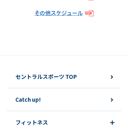
ask
その他スケジュール
that
you
fully
understand
this
before
using
セントラルスポーツ TOP
the
service.
Catch up!
Automatic translation
フィットネス