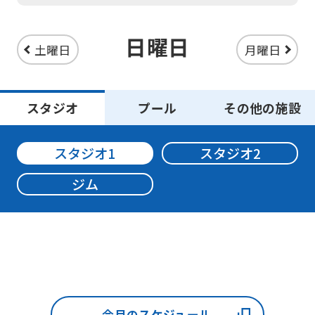
service,
the
日曜日
土曜日
月曜日
Japanese
version
スタジオ
プール
その他の施設
of
this
スタジオ1
スタジオ2
website
will
ジム
be
translated
mechanically,
so
it
may
今月のスケジュール