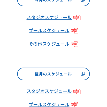
not
be
スタジオスケジュール
an
accurate
プールスケジュール
translation.
その他スケジュール
The
translation
may
differ
翌月のスケジュール
from
the
original
スタジオスケジュール
content.
プールスケジュール
We