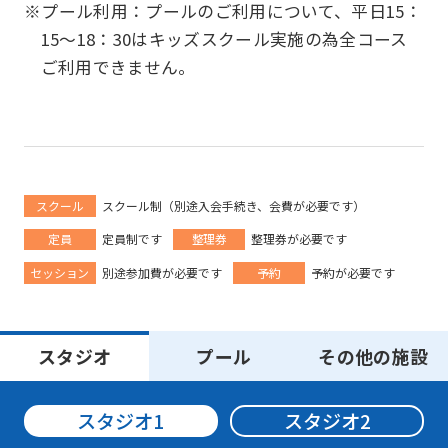
※プール利用：プールのご利用について、平日15：
15〜18：30はキッズスクール実施の為全コース
ご利用できません。
スクール
スクール制（別途入会手続き、会費が必要です）
定員
定員制です
整理券
整理券が必要です
セッション
別途参加費が必要です
予約
予約が必要です
For
スタジオ
プール
その他の施設
foreigners
スタジオ1
スタジオ2
Central