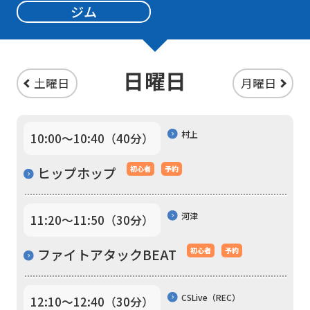
ジム
Sports
official
website
日曜日
土曜日
月曜日
is
automatically
translated
村上
10:00〜10:40（40分）
into
ヒップホップ
初心者
予約
English.
Click
the
河津
11:20〜11:50（30分）
link
ファイトアタックBEAT
初心者
予約
below
(start
CSLive（REC）
12:10〜12:40（30分）
automatic