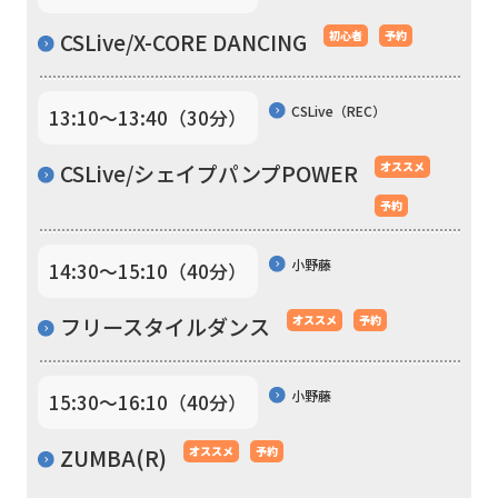
translation)
CSLive/X-CORE DANCING
初心者
予約
to
return
CSLive（REC）
13:10〜13:40（30分）
to
the
CSLive/シェイプパンプPOWER
オススメ
top
予約
page.
小野藤
14:30〜15:10（40分）
However,
if
フリースタイルダンス
オススメ
予約
you
use
小野藤
15:30〜16:10（40分）
an
automatic
ZUMBA(R)
オススメ
予約
translation