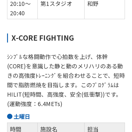
20:10～
第1スタジオ
和野
20:40
X-CORE FIGHTING
ｼﾝﾌﾟﾙな格闘動作で心拍数を上げ、体幹
(CORE)を意識した静と動のメリハリのある動
きの高強度ﾄﾚｰﾆﾝｸﾞを組合わせることで、短時
間で脂肪燃焼を目指します。このﾌﾟﾛｸﾞﾗﾑは
HILIT(短時間、高強度、安全(低衝撃))です。
(運動強度：6.4METs)
土
曜日
時間
施設名
担当