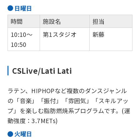
日
曜日
時間
施設名
担当
10:10～
第1スタジオ
新藤
10:50
For
CSLive/Lati Lati
foreigners
ラテン、HIPHOPなど複数のダンスジャンル
の「音楽」「振付」「雰囲気」「スキルアッ
Central
プ」を楽しむ脂肪燃焼系プログラムです。(運
Sports
動強度：3.7METs)
official
火
曜日
website