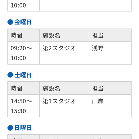
10:00
fully
understand
金
曜日
this
時間
施設名
担当
before
using
09:20～
第2スタジオ
浅野
the
10:00
service.
土
曜日
Automatic translation
時間
施設名
担当
14:50～
第1スタジオ
山岸
15:30
日
曜日