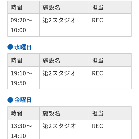
is
時間
施設名
担当
automatically
09:20～
第2スタジオ
REC
translated
10:00
into
English.
水
曜日
Click
時間
施設名
担当
the
19:10～
第2スタジオ
REC
link
19:50
below
(start
金
曜日
automatic
時間
施設名
担当
translation)
to
13:30～
第2スタジオ
REC
return
14:10