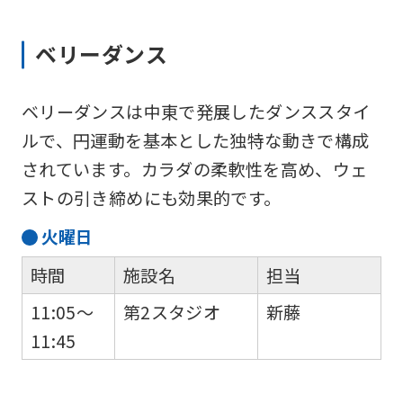
version
of
ベリーダンス
this
website
ベリーダンスは中東で発展したダンススタイ
will
ルで、円運動を基本とした独特な動きで構成
be
されています。カラダの柔軟性を高め、ウェ
translated
ストの引き締めにも効果的です。
mechanically,
火
曜日
so
時間
施設名
担当
it
may
11:05～
第2スタジオ
新藤
not
11:45
be
an