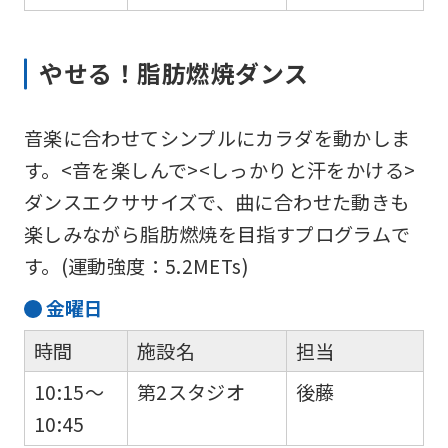
to
the
やせる！脂肪燃焼ダンス
top
page.
音楽に合わせてシンプルにカラダを動かしま
However,
す。<音を楽しんで><しっかりと汗をかける>
if
ダンスエクササイズで、曲に合わせた動きも
you
楽しみながら脂肪燃焼を目指すプログラムで
use
す。(運動強度：5.2METs)
an
automatic
金
曜日
translation
時間
施設名
担当
service,
10:15～
第2スタジオ
後藤
the
10:45
Japanese