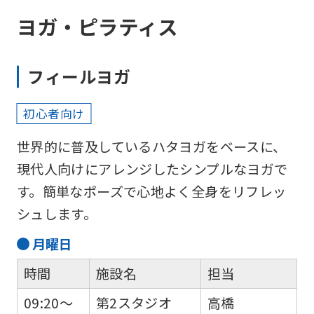
accurate
ヨガ・ピラティス
translation.
The
フィールヨガ
translation
may
初心者向け
differ
世界的に普及しているハタヨガをベースに、
from
現代人向けにアレンジしたシンプルなヨガで
the
す。簡単なポーズで心地よく全身をリフレッ
original
シュします。
content.
We
月
曜日
ask
時間
施設名
担当
that
09:20～
第2スタジオ
高橋
you