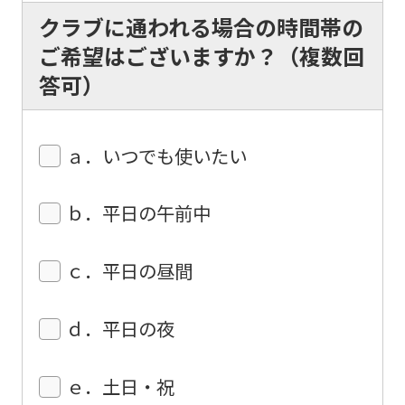
of
クラブに通われる場合の時間帯の
this
ご希望はございますか？（複数回
website
答可）
will
be
ａ．いつでも使いたい
translated
mechanically,
ｂ．平日の午前中
so
it
ｃ．平日の昼間
may
not
ｄ．平日の夜
be
an
ｅ．土日・祝
accurate