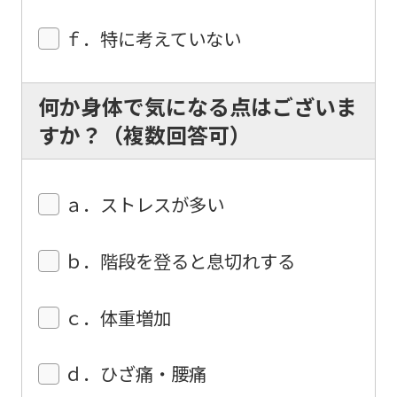
translation.
ｆ．特に考えていない
The
translation
何か身体で気になる点はございま
may
すか？（複数回答可）
differ
from
the
ａ．ストレスが多い
original
content.
ｂ．階段を登ると息切れする
We
ask
ｃ．体重増加
that
you
ｄ．ひざ痛・腰痛
fully