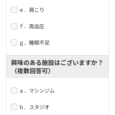
understand
ｅ．肩こり
this
before
ｆ．高血圧
using
the
ｇ．睡眠不足
service.
興味のある施設はございますか？
Automatic translation
（複数回答可）
ａ．マシンジム
ｂ．スタジオ