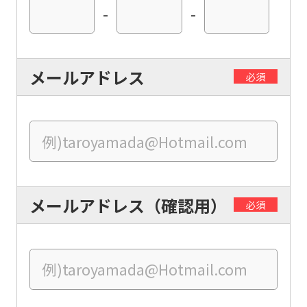
-
-
メールアドレス
必須
For
foreigners
メールアドレス（確認用）
必須
Central
Sports
official
website
is