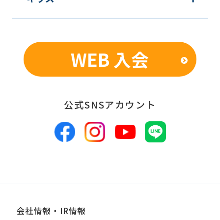
個人を特定できないよう加工したうえ
での統計的なデータの作成、活用、公
表のため
WEB 入会
■個人情報の管理
当社は、お客様からお預かりした個人情
報は、適切かつ慎重に管理し、漏洩、改
公式SNSアカウント
ざん、紛失等がないよう適正な管理に努
めます。当社において安全管理のために
講じている措置の内容については、本プ
ライバシーポリシー末尾に記載の「問い
合わせ窓口」までお問い合わせくださ
い。
会社情報・IR情報
■個人情報の開示