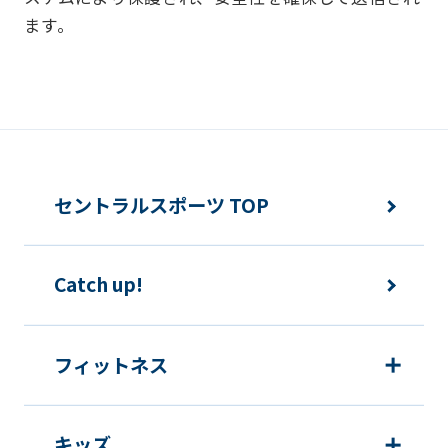
下の目的で使用させて頂きます。また、
ます。
違法または不当な行為を助長し、または
誘発するおそれがある方法による個人情
報の利用を行いません。
快適にクラブをご利用いただくため
ご利用上の諸連絡や利用状況の確認の
セントラルスポーツ TOP
ため
運動プログラム（カウンセリングを含
Catch up!
む）等、新商品・サービスの立案・開
発・実施のため
新商品・サービスやイベント情報を含
フィットネス
む当社情報のご提供のため
顧客動向分析、アンケート調査のため
キッズ