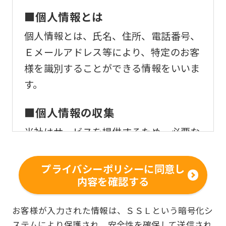
■個人情報とは
個人情報とは、氏名、住所、電話番号、
Ｅメールアドレス等により、特定のお客
様を識別することができる情報をいいま
す。
■個人情報の収集
当社はサービスを提供するため、必要な
範囲内で、適法かつ適正な方法によりお
客様の個人情報を収集いたします。
プライバシーポリシーに同意し
内容を確認する
■個人情報の利用
お客様からお預かりした個人情報は、以
お客様が入力された情報は、ＳＳＬという暗号化シ
ステムにより保護され、安全性を確保して送信され