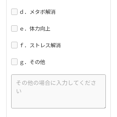
the
ｄ．メタボ解消
top
page.
ｅ．体力向上
However,
if
ｆ．ストレス解消
you
use
ｇ．その他
an
automatic
translation
service,
the
Japanese
version