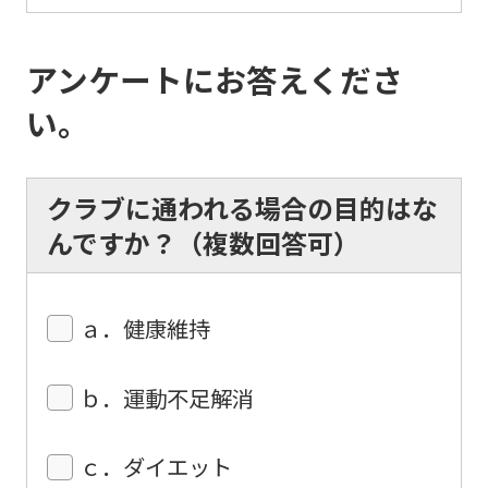
automatically
translated
アンケートにお答えくださ
into
い。
English.
Click
the
クラブに通われる場合の目的はな
link
んですか？（複数回答可）
below
(start
ａ．健康維持
automatic
translation)
ｂ．運動不足解消
to
return
ｃ．ダイエット
to