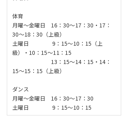
to
the
体育
top
月曜〜金曜日 16：30〜17：30・17：
page.
30〜18：30（上級）
However,
土曜日 9：15〜10：15（上
if
級）・10：15〜11：15
you
13：15〜14：15・14：
use
15〜15：15（上級）
an
automatic
ダンス
translation
月曜～金曜日 16：30〜17：30
service,
土曜日 9：15～10：15
the
Japanese