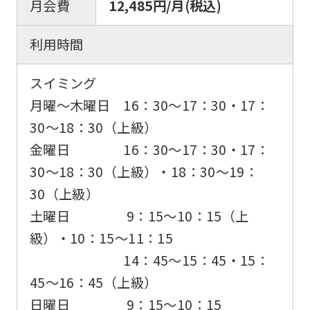
月会費
12,485円/月(税込)
is
automatically
利用時間
translated
into
スイミング
English.
月曜〜木曜日 16：30〜17：30・17：
Click
30〜18：30（上級）
the
金曜日 16：30〜17：30・17：
link
30〜18：30（上級）・18：30〜19：
below
30（上級）
(start
土曜日 9：15〜10：15（上
automatic
級）・10：15〜11：15
translation)
14：45〜15：45・15：
to
45〜16：45（上級）
return
日曜日 9：15～10：15