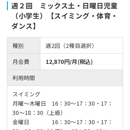
週２回 ミックス土・日曜日児童
version
（小学生）【スイミング・体育・
of
this
ダンス】
website
will
種別
週2回（2種目選択）
be
translated
月会費
12,870円/月(税込)
mechanically,
利用時間
so
it
スイミング
may
月曜〜木曜日 16：30〜17：30・17：
not
30〜18：30（上級）
be
金曜日 16：30〜17：30・17：
an