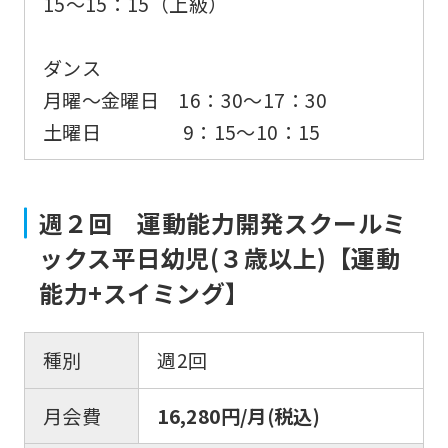
15〜15：15（上級）
fully
understand
ダンス
this
月曜～金曜日 16：30〜17：30
before
土曜日 9：15～10：15
using
the
service.
週２回 運動能力開発スクールミ
ックス平日幼児(３歳以上)【運動
Automatic translation
能力+スイミング】
種別
週2回
月会費
16,280円/月(税込)