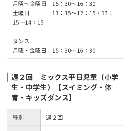
月曜〜金曜日 15：30〜16：30
土曜日 11：15〜12：15・13：
15〜14：15
ダンス
月曜・金曜日 15：30〜16：30
For
週２回 ミックス平日児童（小学
foreigners
生・中学生）【スイミング・体
育・キッズダンス】
Central
Sports
種別
週２回
official
website