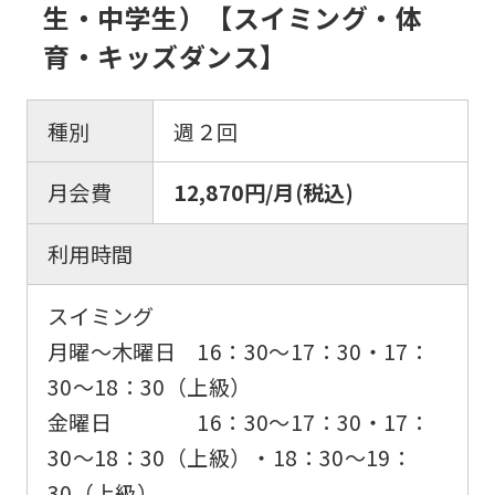
生・中学生）【スイミング・体
to
育・キッズダンス】
the
top
page.
種別
週２回
However,
月会費
12,870円/月(税込)
if
you
利用時間
use
an
スイミング
automatic
月曜〜木曜日 16：30〜17：30・17：
translation
30〜18：30（上級）
service,
金曜日 16：30〜17：30・17：
the
30〜18：30（上級）・18：30〜19：
Japanese
30（上級）