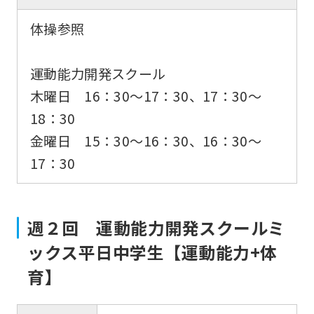
fully
体操参照
understand
this
運動能力開発スクール
before
木曜日 16：30〜17：30、17：30～
using
18：30
the
金曜日 15：30〜16：30、16：30～
service.
17：30
Automatic translation
週２回 運動能力開発スクールミ
ックス平日中学生【運動能力+体
育】