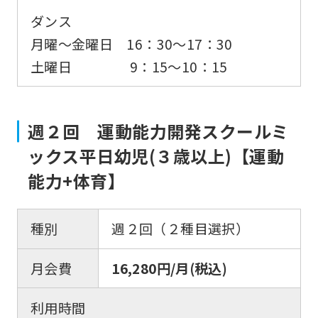
accurate
ダンス
translation.
月曜～金曜日 16：30〜17：30
The
土曜日 9：15～10：15
translation
may
differ
週２回 運動能力開発スクールミ
from
ックス平日幼児(３歳以上)【運動
the
能力+体育】
original
content.
種別
週２回（２種目選択）
We
ask
月会費
16,280円/月(税込)
that
利用時間
you