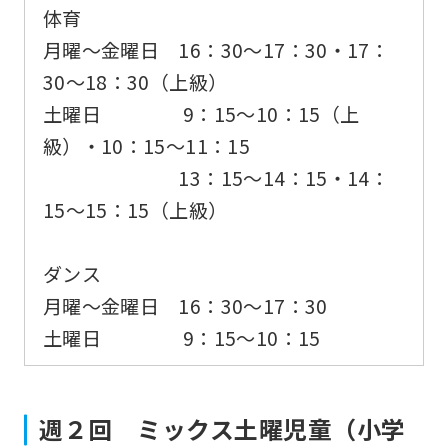
体育
is
月曜〜金曜日 16：30〜17：30・17：
automatically
30〜18：30（上級）
translated
土曜日 9：15〜10：15（上
into
級）・10：15〜11：15
English.
13：15〜14：15・14：
Click
15〜15：15（上級）
the
link
ダンス
below
月曜～金曜日 16：30〜17：30
(start
土曜日 9：15～10：15
automatic
translation)
to
週２回 ミックス土曜児童（小学
return