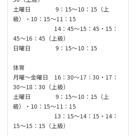
version
土曜日 9：15〜10：15（上
of
級）・10：15〜11：15
this
14：45〜15：45・15：
website
45〜16：45（上級）
will
日曜日 9：15～10：15
be
translated
体育
mechanically,
月曜〜金曜日 16：30〜17：30・17：
so
30〜18：30（上級）
it
土曜日 9：15〜10：15（上
may
級）・10：15〜11：15
not
13：15〜14：15・14：
be
15〜15：15（上級）
an