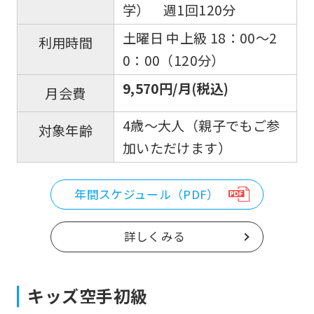
学） 週1回120分
accurate
translation.
土曜日 中上級 18：00〜2
利用時間
The
0：00（120分）
translation
9,570円/月(税込)
月会費
may
4歳～大人（親子でもご参
differ
対象年齢
加いただけます）
from
the
original
年間スケジュール（PDF）
content.
詳しくみる
We
ask
that
キッズ空手初級
you