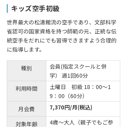
to
キッズ空手初級
the
世界最大の松濤館流の空手であり、文部科学
top
省認可の国家資格を持つ師範の元、正統な伝
page.
統空手をだれにでも習得できますよう合理的
However,
に指導します。
if
you
会員(指定スクールと併
種別
use
学） 週1回60分
an
土曜日 初級 18：00〜1
automatic
利用時間
9：00（60分）
translation
service,
7,370円/月(税込)
月会費
the
4歳～大人（親子でもご参
Japanese
対象年齢