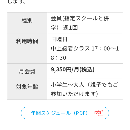
します。
会員(指定スクールと併
種別
学） 週1回
日曜日
利用時間
中上級者クラス 17：00〜1
8：30
For
9,350円/月(税込)
月会費
foreigners
小学生～大人（親子でもご
対象年齢
参加いただけます）
Central
Sports
年間スケジュール（PDF）
official
website