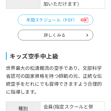
加いただけます）
version
of
年間スケジュール（PDF）
this
website
詳しくみる
will
be
translated
キッズ空手中上級
mechanically,
世界最大の松濤館流の空手であり、文部科学
so
省認可の国家資格を持つ師範の元、正統な伝
it
統空手をだれにでも習得できますよう合理的
may
に指導します。
not
be
会員(指定スクールと併
an
種別