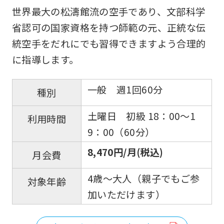
fully
世界最大の松濤館流の空手であり、文部科学
understand
省認可の国家資格を持つ師範の元、正統な伝
this
統空手をだれにでも習得できますよう合理的
before
に指導します。
using
一般 週1回60分
the
種別
service.
土曜日 初級 18：00〜1
利用時間
9：00（60分）
Automatic translation
8,470円/月(税込)
月会費
4歳～大人（親子でもご参
対象年齢
加いただけます）