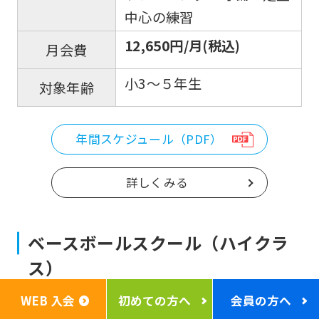
中心の練習
12,650円/月(税込)
月会費
小3～５年生
対象年齢
年間スケジュール（PDF）
詳しくみる
ベースボールスクール（ハイクラ
ス）
WEB 入会
初めての方へ
会員の方へ
身体の軸、体重移動の大切さを学び、上手に