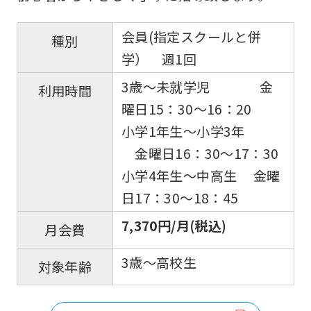
会員(指定スクールと併
種別
学） 週1回
3歳〜未就学児 金
利用時間
曜日15：30〜16：20
小学1年生〜小学3年
金曜日16：30〜17：30
小学4年生〜中高生 金曜
日17：30〜18：45
7,370円/月(税込)
月会費
3歳～高校生
対象年齢