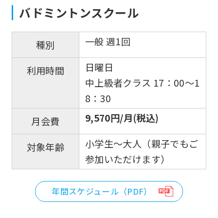
is
バドミントンスクール
automatically
translated
一般 週1回
種別
into
日曜日
利用時間
English.
中上級者クラス 17：00〜1
Click
8：30
the
9,570円/月(税込)
link
月会費
below
小学生〜大人（親子でもご
対象年齢
(start
参加いただけます）
automatic
translation)
年間スケジュール（PDF）
to
return