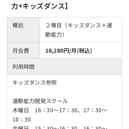
Click
力+キッズダンス】
the
link
種別
２種目（キッズダンス＋運
below
動能力）
(start
automatic
月会費
16,280円/月(税込)
translation)
利用時間
to
return
キッズダンス参照
to
the
運動能力開発スクール
top
木曜日 16：30〜17：30、17：30～
page.
18：30
However,
金曜日 15：30〜16：30、16：30～