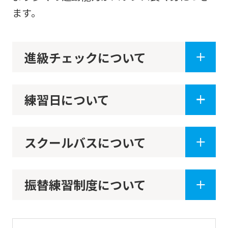
be
ます。
translated
mechanically,
so
進級チェックについて
it
may
練習日について
not
be
an
スクールバスについて
accurate
translation.
The
振替練習制度について
translation
may