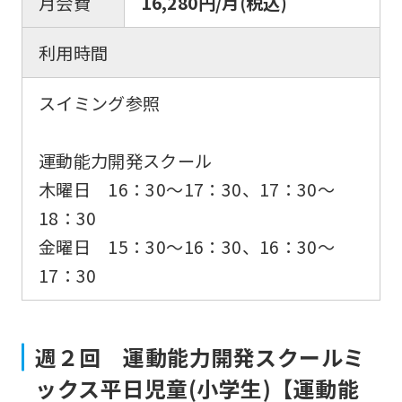
月会費
16,280円/月(税込)
For
利用時間
foreigners
スイミング参照
Central
運動能力開発スクール
Sports
木曜日 16：30〜17：30、17：30～
official
18：30
website
金曜日 15：30〜16：30、16：30～
is
17：30
automatically
translated
into
週２回 運動能力開発スクールミ
English.
ックス平日児童(小学生)【運動能