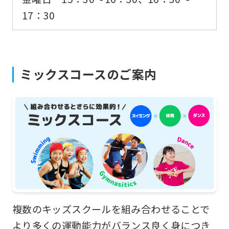
if
17：30
you
use
an
automatic
ミックスコースのご案内
translation
service,
the
Japanese
version
of
this
website
複数のキッズスクールを組み合わせることで
will
より多くの運動能力がバランス良く身につき