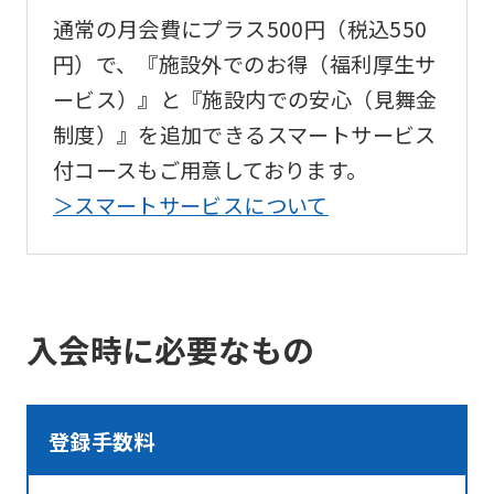
differ
通常の月会費にプラス500円（税込550
from
円）で、『施設外でのお得（福利厚生サ
the
ービス）』と『施設内での安心（見舞金
original
制度）』を追加できるスマートサービス
content.
付コースもご用意しております。
We
＞スマートサービスについて
ask
that
you
fully
入会時に必要なもの
understand
this
before
登録手数料
using