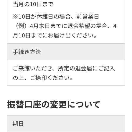
an
当月の10日まで
automatic
※10日が休館日の場合、前営業日
translation
（例）4月末日までに退会希望の場合、4
service,
月10日までにお届け出ください。
the
Japanese
手続き方法
version
of
ご来館いただき、所定の退会届にご記入
this
の上、ご捺印ください。
website
will
振替口座の変更について
be
translated
mechanically,
期日