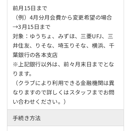
so
前月15日まで
it
（例）4月分月会費から変更希望の場合
may
→
3月15日
まで
not
対象：ゆうちょ、みずほ、三菱UFJ、三
be
井住友、りそな、埼玉りそな、横浜、千
an
葉銀行の各本支店
accurate
※上記銀行以外は、前々月末日までとな
translation.
ります。
The
（クラブにより利用できる金融機関は異
translation
なりますので詳しくはスタッフまでお問
may
い合わせください。）
differ
from
手続き方法
the