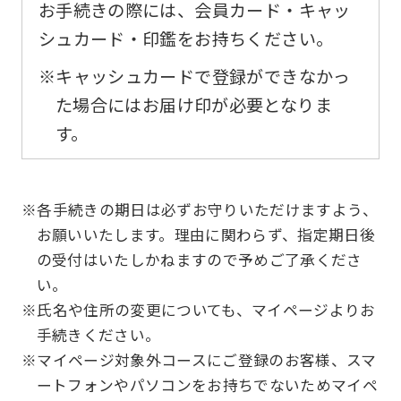
original
お手続きの際には、会員カード・キャッ
content.
シュカード・印鑑をお持ちください。
We
※キャッシュカードで登録ができなかっ
ask
た場合にはお届け印が必要となりま
that
す。
you
fully
understand
※各手続きの期日は必ずお守りいただけますよう、
this
お願いいたします。理由に関わらず、指定期日後
before
の受付はいたしかねますので予めご了承くださ
い。
using
※氏名や住所の変更についても、マイページよりお
the
手続きください。
service.
※マイページ対象外コースにご登録のお客様、スマ
ートフォンやパソコンをお持ちでないためマイペ