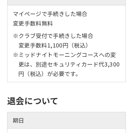
below
(start
マイページで手続きした場合
automatic
変更手数料無料
translation)
※クラブ受付で手続きした場合
to
変更手数料1,100円（税込）
return
※ミッドナイトモーニングコースへの変
to
更は、別途セキュリティカード代3,300
the
円（税込）が必要です。
top
page.
However,
退会について
if
you
期日
use