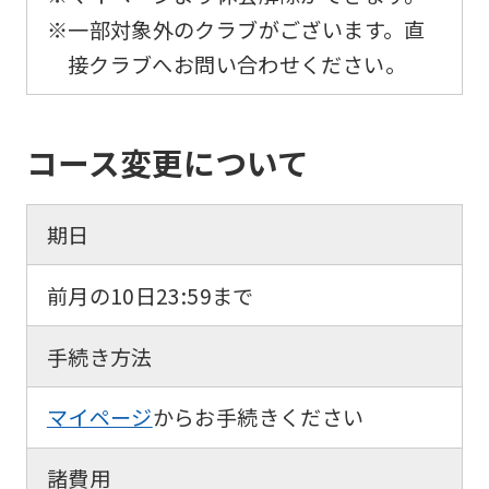
foreigners
※一部対象外のクラブがございます。直
接クラブへお問い合わせください。
Central
Sports
official
コース変更について
website
is
期日
automatically
translated
前月の10日23:59まで
into
English.
手続き方法
Click
マイページ
からお手続きください
the
link
諸費用