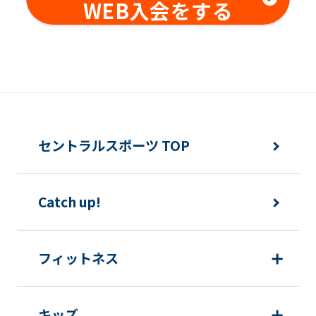
WEB入会をする
を行ってはならないものとします。メ
ンバー同士の本クラブ内外でのトラブ
ルについても同様とします。
変更事項
メンバーは、住所または連絡先等に変更
セントラルスポーツ TOP
のあった場合は速やかに所定方法で手続
きをするものとします。
Catch up!
各種届出制度について
フィットネス
休会
キッズ
提