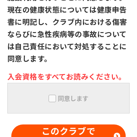
クラブの施設を利用するものとしま
現在の健康状態については健康申告
す。
書に明記し、クラブ内における傷害
本クラブは、メンバーが本クラブの施
ならびに急性疾病等の事故について
設利用中に生じた盗難、怪我その他の
は自己責任において対処することに
事故について、本クラブの責に帰すべ
同意します。
き事由がない限り、責任は負いませ
ん。メンバー同士の本クラブ内外での
入会資格をすべてお読みください。
トラブルについても同様とします。
メンバーは、本クラブにおいて、技量
同意します
を超えた行為及び危険行為は行っては
ならないものとします。また、本クラ
ブの事前の書面による承諾なしに、対
このクラブで
価を得て他の利用者に対する指導行為