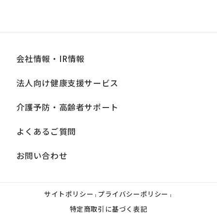
限
発
翌月1日から
効
日
会社情報・IR情報
備
別途、手数料が必要
法人向け健康支援サービス
考
介護予防・高齢者サポート
退会
よくあるご質問
提
各月10日
出
お問い合わせ
期
限
サイトポリシー
プライバシーポリシー
発
|
|
翌月1日から
特定商取引に基づく表記
効