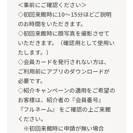
be
＜事前にご確認ください＞
an
◇初回来館時に10～15分ほどご説明
accurate
のお時間をいただきます。
translation.
◇初回来館時に顔写真を撮影させて
The
いただきます。（確認用として使用い
translation
たします。）
may
◇会員カードを発行されない方は、
differ
ご利用前にアプリのダウンロードが
from
必要です。
the
◇紹介キャンペーンの適用をご希望の
original
お客様は、紹介者の『会員番号』
content.
『フルネーム』 をご確認の上ご来館
We
ください。
ask
※初回来館時に申請が無い場合