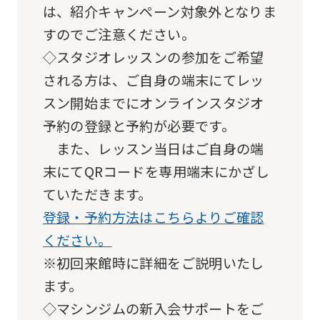
that
は、紹介キャンペーン対象外となりま
you
すのでご注意ください。
fully
◇スタジオレッスンの参加をご希望
understand
される方は、ご自身の端末にてレッ
this
スン開始までにオンラインスタジオ
before
予約の登録と予約が必要です。
using
また、レッスン当日はご自身の端
the
末にてQRコードを専用端末にかざし
service.
ていただきます。
登録・予約方法はこちらよりご確認
Automatic translation
ください。
※初回来館時に詳細をご説明いたし
ます。
◇マシンジムの新入会サポートをご