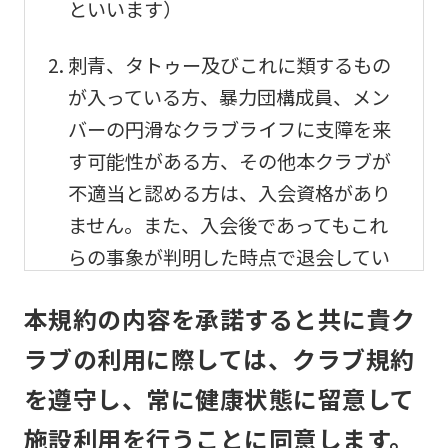
といいます）
刺青、タトゥー及びこれに類するもの
が入っている方、暴力団構成員、メン
バーの円滑なクラブライフに支障を来
す可能性がある方、その他本クラブが
不適当と認める方は、入会資格があり
ません。また、入会後であってもこれ
らの事象が判明した時点で退会してい
ただきます。
本規約の内容を承諾すると共に貴ク
メンバーの利用及び事故
ラブの利用に際しては、クラブ規約
を遵守し、常に健康状態に留意して
メンバーは、自己の責任と危険負担に
おいて、他のメンバーと協調して、本
施設利用を行うことに同意します。