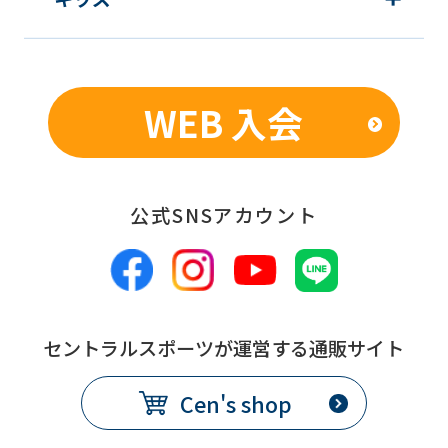
各月10日
出
期
限
WEB 入会
発
翌月1日から
効
日
公式SNSアカウント
備
別途、休会費をクラブで定め
考
る
コース変更
セントラルスポーツが運営する通販サイト
提
各月10日
Cen's shop
出
期