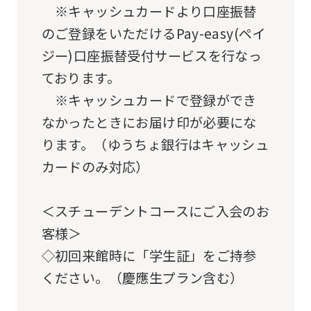
the
※キャッシュカードより口座振替
Japanese
のご登録をいただけるPay-easy(ペイ
version
ジー)口座振替受付サービスを行なっ
of
ております。
this
※キャッシュカードで登録ができ
website
なかったときにお届け印が必要にな
will
ります。（ゆうちょ銀行はキャッシュ
be
カードのみ対応）
translated
mechanically,
＜スチューデントコースにご入会のお
so
客様＞
it
◇初回来館時に「学生証」をご持参
may
ください。（慶應生プラン含む）
not