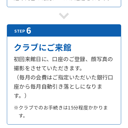
official
website
is
automatically
translated
クラブにご来館
into
English.
初回来館日に、口座のご登録、顔写真の
Click
撮影をさせていただきます。
the
（毎月の会費はご指定いただいた銀行口
link
座から毎月自動引き落としになりま
below
す。）
(start
※クラブでのお手続きは15分程度かかりま
automatic
す。
translation)