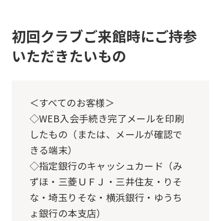
to
return
to
初回クラブご来館時にご持参
the
いただきたいもの
top
page.
However,
＜すべてのお客様＞
if
◇WEB入会手続き完了メールを印刷
you
したもの（または、メールが確認で
use
きる端末）
an
◇指定銀行のキャッシュカード（み
automatic
ずほ・三菱ＵＦＪ・三井住友・りそ
translation
な・埼玉りそな・横浜銀行・ゆうち
service,
ょ銀行の本支店）