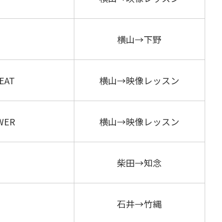
横山→下野
AT
横山→映像レッスン
ER
横山→映像レッスン
柴田→知念
石井→竹縄