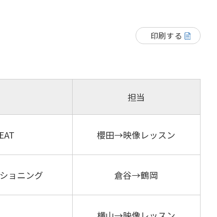
印刷する
担当
AT
櫻田→映像レッスン
ショニング
倉谷→鶴岡
横山→映像レッスン