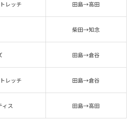
トレッチ
田島→高田
柴田→知念
ズ
田島→倉谷
トレッチ
田島→倉谷
ティス
田島→高田