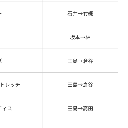
ト
石井→竹縄
坂本→林
ズ
田島→倉谷
トレッチ
田島→倉谷
ティス
田島→高田