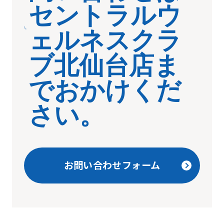
セントラルウ
translated
mechanically,
ェルネスクラ
so
ブ北仙台店ま
it
may
でおかけくだ
not
さい。
be
an
accurate
translation.
お問い合わせフォーム
The
translation
may
differ