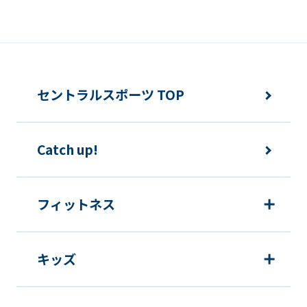
from
the
original
content.
セントラルスポーツ TOP
We
ask
that
Catch up!
you
fully
フィットネス
understand
this
before
キッズ
using
the