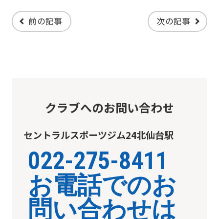
you
前の記事
次の記事
use
an
automatic
translation
service,
クラブへのお問い合わせ
the
Japanese
セントラルスポーツジム24北仙台駅
version
022-275-8411
of
this
お電話でのお
website
will
問い合わせは
be