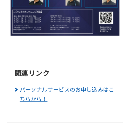
the
link
below
(start
automatic
translation)
to
関連リンク
return
to
パーソナルサービスのお申し込みはこ
the
ちらから！
top
page.
However,
if