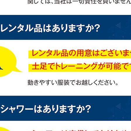
However, if you use an automatic
translation service, the Japanese
version of this website will be
translated mechanically, so it may
not be an accurate translation.
The translation may differ from the
original content. We ask that you
fully understand this before using
the service.
Automatic translation start