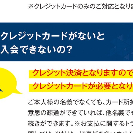
For foreigners
Central Sports official website is
automatically translated into
English. Click the link below (start
automatic translation) to return to
the top page.