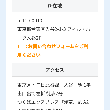
Click
所在地
the
link
〒110-0013
below
東京都台東区入谷2-1-3
フィル・パ
(start
ーク入谷2F
automatic
TEL:
お問い合わせフォームをご利
translation)
用ください
to
return
アクセス
to
the
東京メトロ日比谷線『入谷』駅 1番
top
出口出て左折 徒歩7分
page.
つくばエクスプレス『浅草』駅 A2
However,