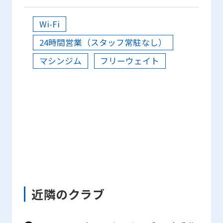
differ
from
Wi-Fi
the
24時間営業（スタッフ常駐なし）
original
マシンジム
フリーウェイト
content.
We
ask
that
you
fully
understand
this
before
近隣のクラブ
using