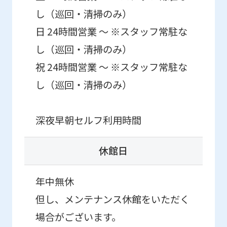
be
し（巡回・清掃のみ）
translated
日 24時間営業 ～ ※スタッフ常駐な
mechanically,
so
し（巡回・清掃のみ）
it
祝 24時間営業 ～ ※スタッフ常駐な
may
し（巡回・清掃のみ）
not
be
深夜早朝セルフ利用時間
an
accurate
休館日
translation.
The
年中無休
translation
但し、メンテナンス休館をいただく
may
場合がございます。