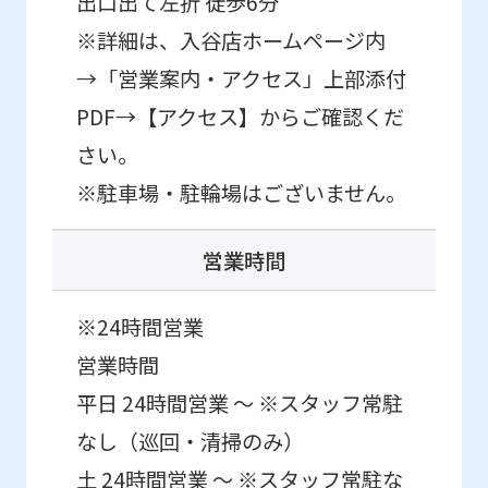
if
出口出て左折 徒歩6分
you
※詳細は、入谷店ホームページ内
use
→「営業案内・アクセス」上部添付
an
PDF→【アクセス】からご確認くだ
automatic
さい。
translation
※駐車場・駐輪場はございません。
service,
the
営業時間
Japanese
version
※24時間営業
of
営業時間
this
平日 24時間営業 ～ ※スタッフ常駐
website
なし（巡回・清掃のみ）
will
土 24時間営業 ～ ※スタッフ常駐な