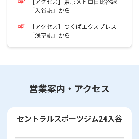
【アクセス】東京メトロ日比谷線
「入谷駅」から
24時間ジムってどんなところ？よくある
For
ご質問はこちら！
【アクセス】つくばエクスプレス
foreigners
「浅草駅」から
Central
Sports
official
website
営業案内・アクセス
is
automatically
translated
セントラルスポーツジム24入谷
into
English.