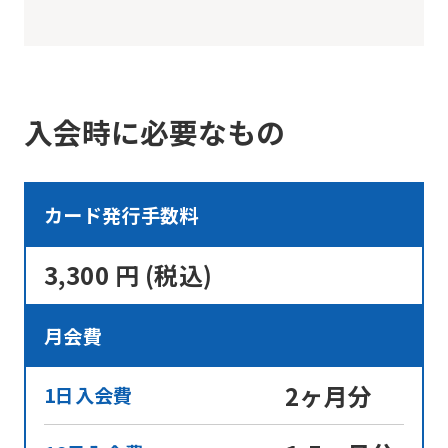
For
foreigners
入会時に必要なもの
Central
Sports
カード発行手数料
official
3,300 円 (税込)
website
is
月会費
automatically
translated
2ヶ月分
1日入会費
into
English.