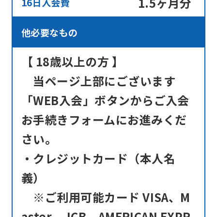
1.5ヶ月分
16日入会費
Click
the
他必要なもの
link
below
【 18歳以上の方 】
(start
当ページ上部にございます
automatic
「WEB入会」ボタンからご入会
translation)
お手続きフォームにお進みくだ
to
return
さい。
to
・クレジットカード（本人名
the
義）
top
※ご利用可能カード VISA、M
page.
However,
aster、JCB、AMERICAN EXPR