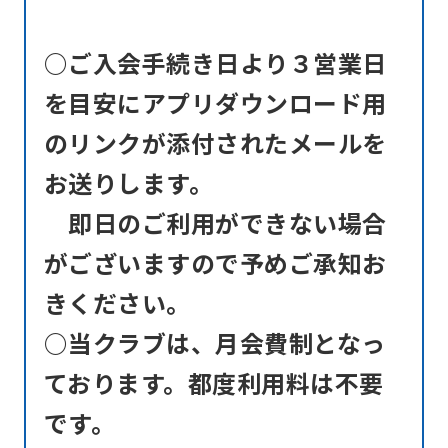
differ
from
○ご入会手続き日より３営業日
the
を目安にアプリダウンロード用
original
のリンクが添付されたメールを
content.
お送りします。
We
ask
即日のご利用ができない場合
that
がございますので予めご承知お
you
きください。
fully
○当クラブは、月会費制となっ
understand
this
ております。都度利用料は不要
before
です。
using