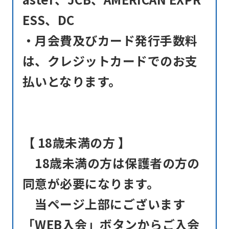
if
ESS、DC
you
・月会費及びカード発行手数料
use
は、クレジットカードでのお支
an
automatic
払いとなります。
translation
service,
the
【 18歳未満の方 】
Japanese
version
18歳未満の方は保護者の方の
of
同意が必要になります。
this
当ページ上部にございます
website
「WEB入会」ボタンからご入会
will