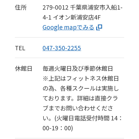
accurate
住所
279-0012
千葉県浦安市入船1-
translation.
4-1
イオン新浦安店4F
The
Google mapでみる
translation
may
TEL
047-350-2255
differ
from
休館日
毎週火曜日及び季節休館日
the
※上記はフィットネス休館日
original
の為、各種スクールは実施し
content.
ております。詳細は直接クラ
We
ブまでお問い合わせくださ
ask
い。(火曜日電話受付時間 14：
that
00-19：00)
you