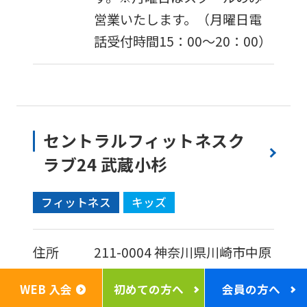
営業いたします。（月曜日電
話受付時間15：00〜20：00）
セントラルフィットネスク
ラブ24 武蔵小杉
フィットネス
キッズ
住所
211-0004
神奈川県川崎市中原
区新丸子東3-1159
WEB 入会
初めての方へ
会員の方へ
Google mapでみる