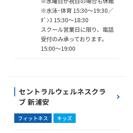
※水曜日が祝日の場合も休館
version
※水泳･体育 15:30〜19:30／
of
ﾀﾞﾝｽ 15:30～18:30
this
スクール営業日に限り、電話
website
受付のみ承っております。
will
15:00〜19:00
be
translated
mechanically,
so
セントラルウェルネスクラ
it
ブ 新浦安
may
not
フィットネス
キッズ
be
an