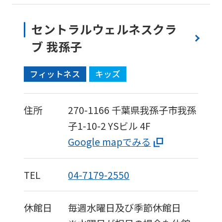
to
the
セントラルウェルネスクラ
top
ブ 我孫子
page.
However,
フィットネス
キッズ
if
you
住所
270-1166
千葉県我孫子市我孫
use
子1-10-2
YSビル 4F
an
Google mapでみる
automatic
translation
TEL
04-7179-2550
service,
the
休館日
毎週水曜日及び季節休館日
Japanese