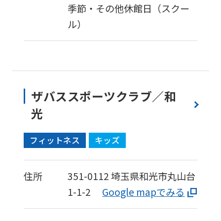
季節・その他休館日（スクー
ル）
ザバススポーツクラブ／和
For
光
foreigners
フィットネス
キッズ
Central
住所
351-0112
埼玉県和光市丸山台
Sports
1-1-2
Google mapでみる
official
website