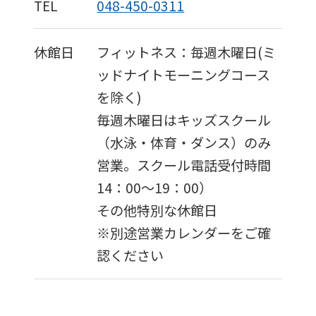
TEL
048-450-0311
is
automatically
休館日
フィットネス：毎週木曜日(ミ
translated
ッドナイトモーニングコース
into
を除く)
English.
毎週木曜日はキッズスクール
Click
（水泳・体育・ダンス）のみ
the
営業。スクール電話受付時間
link
14：00～19：00）
below
その他特別な休館日
(start
※別途営業カレンダーをご確
automatic
認ください
translation)
to
return