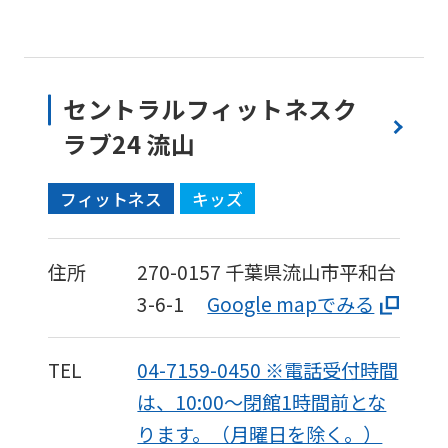
fully
understand
this
セントラルフィットネスク
before
ラブ24 流山
using
the
フィットネス
キッズ
service.
住所
270-0157
千葉県流山市平和台
Automatic translation
3-6-1
Google mapでみる
TEL
04-7159-0450 ※電話受付時間
は、10:00〜閉館1時間前とな
ります。（月曜日を除く。）