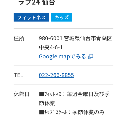
ラブ24 仙台
フィットネス
キッズ
住所
980-6001
宮城県仙台市青葉区
中央4-6-1
Google mapでみる
TEL
022-266-8855
休館日
■ﾌｨｯﾄﾈｽ：毎週金曜日及び季
節休業
■ｷｯｽﾞｽｸｰﾙ：季節休業のみ