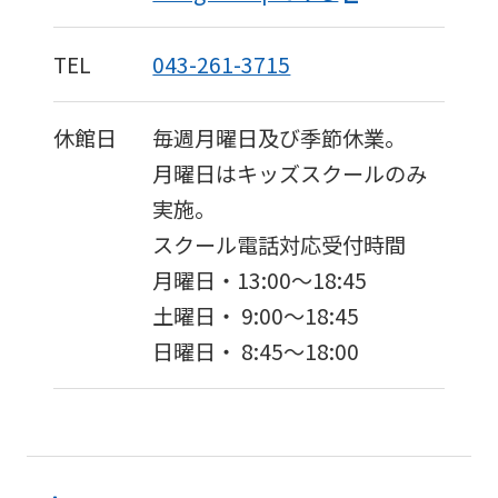
foreigners
TEL
043-261-3715
Central
Sports
official
休館日
毎週月曜日及び季節休業。
website
月曜日はキッズスクールのみ
is
実施。
automatically
スクール電話対応受付時間
translated
月曜日・13:00～18:45
into
土曜日・ 9:00～18:45
English.
日曜日・ 8:45～18:00
Click
the
link
below