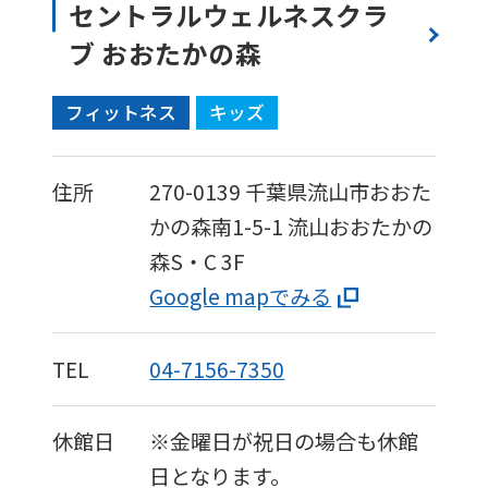
セントラルウェルネスクラ
(start
ブ おおたかの森
automatic
translation)
フィットネス
キッズ
to
return
住所
270-0139
千葉県流山市おおた
to
かの森南1-5-1
流山おおたかの
the
森S・C 3F
top
Google mapでみる
page.
However,
TEL
04-7156-7350
if
you
休館日
※金曜日が祝日の場合も休館
use
日となります。
an