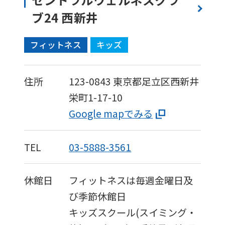
content.
ブ24 西新井
We
ask
フィットネス
キッズ
that
you
住所
123-0843
東京都足立区西新井
fully
栄町1-17-10
understand
Google mapでみる
this
before
TEL
03-5888-3561
using
the
休館日
フィットネスは毎週金曜日及
service.
び季節休館日
キッズスクール(スイミング・
Automatic translation