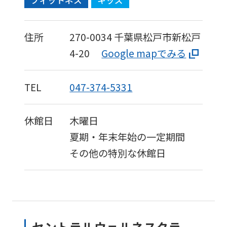
フィットネス
キッズ
it
may
住所
270-0034
千葉県松戸市新松戸
not
4-20
Google mapでみる
be
an
TEL
047-374-5331
accurate
translation.
休館日
木曜日
The
夏期・年末年始の一定期間
translation
その他の特別な休館日
may
differ
from
the
original
セントラルウェルネスクラ