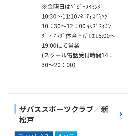
※金曜日はﾍﾞﾋﾞｰｽｲﾐﾝｸﾞ
automatic
10:30〜11:10ﾏﾀﾆﾃｨｽｲﾐﾝｸﾞ
translation
10：30～12：00 ｷｯｽﾞｽｲﾐﾝ
service,
ｸﾞ・ｷｯｽﾞ体育・ﾊﾞﾚｴ15:00〜
the
19:00にて営業
Japanese
(スクール電話受付時間14：
version
30〜20：00）
of
this
website
will
be
ザバススポーツクラブ／新
translated
松戸
mechanically,
so