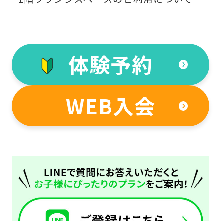
Click
the
link
below
体験予約
(start
automatic
WEB入会
translation)
to
return
to
the
top
page.
However,