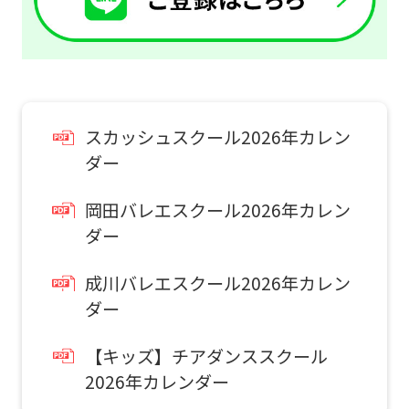
if
you
use
an
通常スクールを体験したい
automatic
スカッシュスクール2026年カレン
お子様はこちら
translation
ダー
service,
岡田バレエスクール2026年カレン
スクール
the
ダー
体験申込
Japanese
version
成川バレエスクール2026年カレン
こんなお子さまにおすすめ
of
ダー
スクール入会を検討していて、
this
入会前に実際のクラスの雰囲気を
【キッズ】チアダンススクール
website
体験したい方。
2026年カレンダー
will