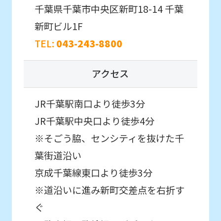
differ
千葉県千葉市中央区新町18-14
千葉
from
新町ビル1F
the
TEL:
043-243-8800
original
content.
アクセス
We
ask
JR千葉駅南口より徒歩3分
that
JR千葉駅中央口より徒歩4分
you
※そごう脇、センシティを抜けた千
fully
葉街道沿い
understand
京成千葉線東口より徒歩3分
this
※道沿いに進み新町交差点を右折す
before
ぐ
using