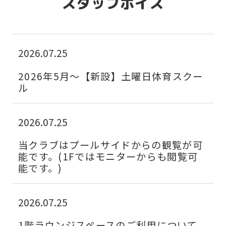
スタッフボイス
For
foreigners
2026.07.25
2026年5月～【新設】土曜日体育スクー
Central
ル
Sports
official
2026.07.25
website
当クラブはプールサイドからの観覧が可
is
能です。(1Fではモニターからも閲覧可
automatically
能です。)
translated
into
2026.07.25
English.
1階ラウンジスペースのご利用について