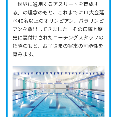
「世界に通用するアスリートを育成す
For
る」の理念のもと、これまでに11大会延
foreigners
べ40名以上のオリンピアン、パラリンピ
アンを輩出してきました。その伝統と歴
Central
史に裏付けされたコーチングスタッフの
Sports
指導のもと、お子さまの将来の可能性を
official
育みます。
website
is
automatically
translated
into
English.
Click