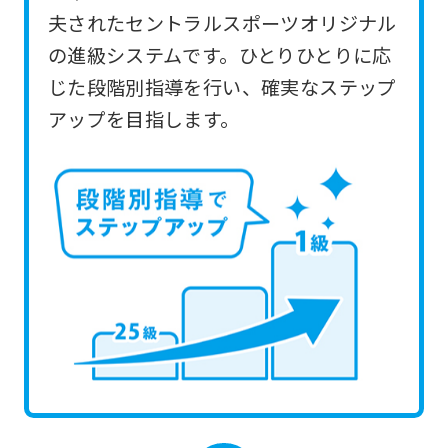
you
夫されたセントラルスポーツオリジナル
use
の進級システムです。ひとりひとりに応
an
じた段階別指導を行い、確実なステップ
automatic
アップを目指します。
translation
service,
the
Japanese
version
of
this
website
will
be