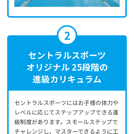
the
link
below
(start
automatic
translation)
セントラルスポーツ
to
オリジナル 25段階の
return
進級カリキュラム
to
the
top
セントラルスポーツにはお子様の体力や
page.
レベルに応じてステップアップできる進
However,
級制度があります。スモールステップで
if
チャレンジし、マスターできるように工