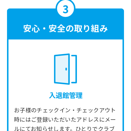
translated
mechanically,
so
安心・安全の取り組み
it
may
not
be
an
accurate
translation.
入退館管理
The
translation
お子様のチェックイン・チェックアウト
may
時にはご登録いただいたアドレスにメー
differ
ルにてお知らせします。ひとりでクラブ