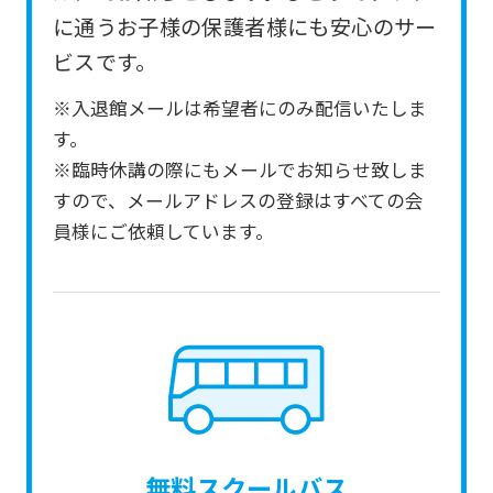
from
に通うお子様の保護者様にも安心のサー
the
ビスです。
original
※入退館メールは希望者にのみ配信いたしま
content.
す。
We
※臨時休講の際にもメールでお知らせ致しま
ask
すので、メールアドレスの登録はすべての会
that
員様にご依頼しています。
you
fully
understand
this
before
using
the
無料スクールバス