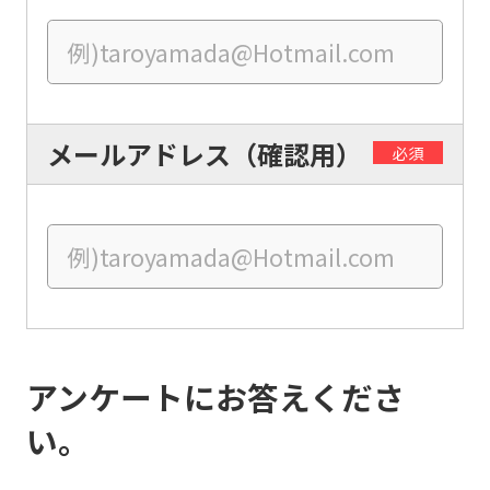
Central
Sports
official
website
メールアドレス（確認用）
is
必須
automatically
translated
into
English.
Click
the
アンケートにお答えくださ
link
below
い。
(start