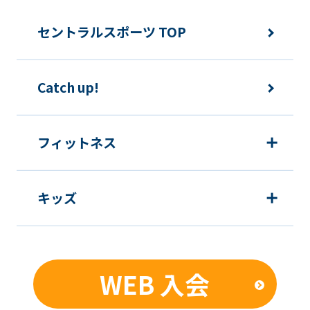
快適にクラブをご利用いただくため
ご利用上の諸連絡や利用状況の確認の
セントラルスポーツ TOP
ため
運動プログラム（カウンセリングを含
Catch up!
む）等、新商品・サービスの立案・開
発・実施のため
新商品・サービスやイベント情報を含
フィットネス
む当社情報のご提供のため
顧客動向分析、アンケート調査のため
キッズ
個人を特定できないよう加工したうえ
での統計的なデータの作成、活用、公
表のため
WEB 入会
■個人情報の管理