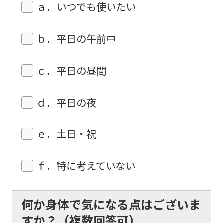
may
ａ．いつでも使いたい
not
be
ｂ．平日の午前中
an
accurate
ｃ．平日の昼間
translation.
The
ｄ．平日の夜
translation
may
ｅ．土日・祝
differ
from
ｆ．特に考えていない
the
original
何か身体で気になる点はございま
content.
すか？（複数回答可）