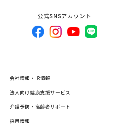
当社は、お客様からお預かりした個人情
報は、適切かつ慎重に管理し、漏洩、改
公式SNSアカウント
ざん、紛失等がないよう適正な管理に努
めます。当社において安全管理のために
講じている措置の内容については、本プ
ライバシーポリシー末尾に記載の「問い
合わせ窓口」までお問い合わせくださ
い。
会社情報・IR情報
■個人情報の開示
当社は、お客様からお預かりした個人情
法人向け健康支援サービス
報は、正当な理由がある場合を除き、ご
介護予防・高齢者サポート
本人の同意なく第三者に提供、開示いた
しません。ただし、法令により当社がお
採用情報