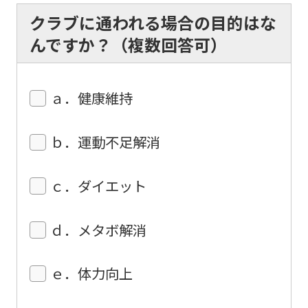
automatic
クラブに通われる場合の目的はな
translation)
んですか？（複数回答可）
to
return
to
ａ．健康維持
the
top
ｂ．運動不足解消
page.
However,
ｃ．ダイエット
if
you
ｄ．メタボ解消
use
an
ｅ．体力向上
automatic