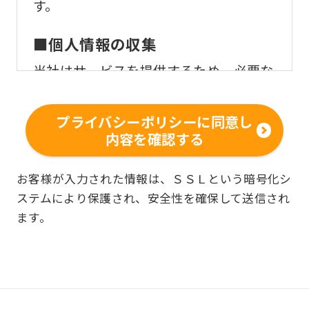
す。
■個人情報の収集
当社はサービスを提供するため、必要な
範囲内で、適法かつ適正な方法によりお
客様の個人情報を収集いたします。
プライバシーポリシーに同意し
内容を確認する
■個人情報の利用
お客様からお預かりした個人情報は、以
お客様が入力された情報は、ＳＳＬという暗号化シ
ステムにより保護され、安全性を確保して送信され
下の目的で使用させて頂きます。また、
ます。
違法または不当な行為を助長し、または
誘発するおそれがある方法による個人情
報の利用を行いません。