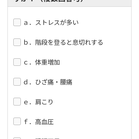
We
ask
ａ．ストレスが多い
that
you
ｂ．階段を登ると息切れする
fully
understand
ｃ．体重増加
this
before
ｄ．ひざ痛・腰痛
using
the
ｅ．肩こり
service.
ｆ．高血圧
Automatic translation