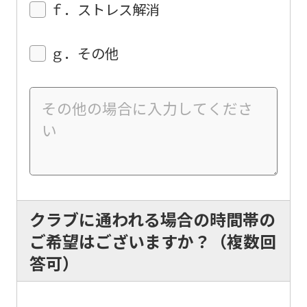
translation
ｆ．ストレス解消
service,
the
ｇ．その他
Japanese
version
of
this
website
will
be
クラブに通われる場合の時間帯の
translated
ご希望はございますか？（複数回
mechanically,
答可）
so
it