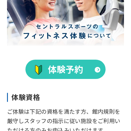
For
foreigners
体験予約
Central
Sports
official
体験資格
website
is
ご体験は下記の資格を満たす方、館内規則を
automatically
厳守しスタッフの指示に従い施設をご利用い
translated
ただける方のみお申込みいただけます。