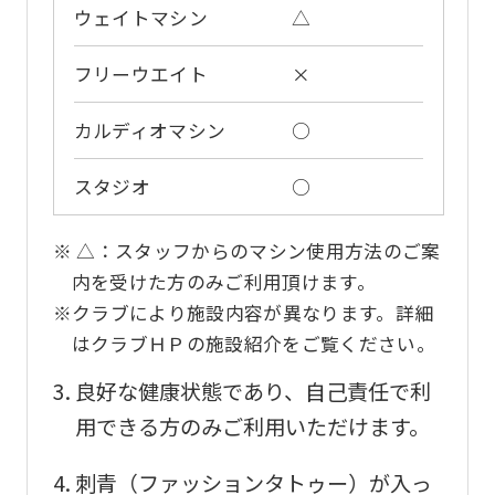
before
ウェイトマシン
△
using
フリーウエイト
×
the
service.
カルディオマシン
○
スタジオ
○
Automatic translation
※ △：スタッフからのマシン使用方法のご案
内を受けた方のみご利用頂けます。
※クラブにより施設内容が異なります。詳細
はクラブＨＰの施設紹介をご覧ください。
良好な健康状態であり、自己責任で利
用できる方のみご利用いただけます。
刺青（ファッションタトゥー）が入っ