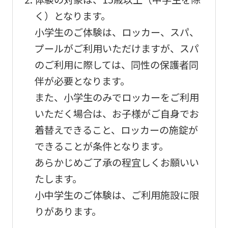
page.
く）となります。
However,
小学生のご体験は、ロッカー、スパ、
if
プールがご利用いただけますが、スパ
you
のご利用に際しては、同性の保護者同
use
伴が必要となります。
an
また、小学生のみでロッカーをご利用
automatic
いただく場合は、お子様がご自身でお
translation
着替えできること、ロッカーの施錠が
service,
できることが条件となります。
the
あらかじめご了承の程宜しくお願いい
Japanese
たします。
version
小中学生のご体験は、ご利用施設に限
of
りがあります。
this