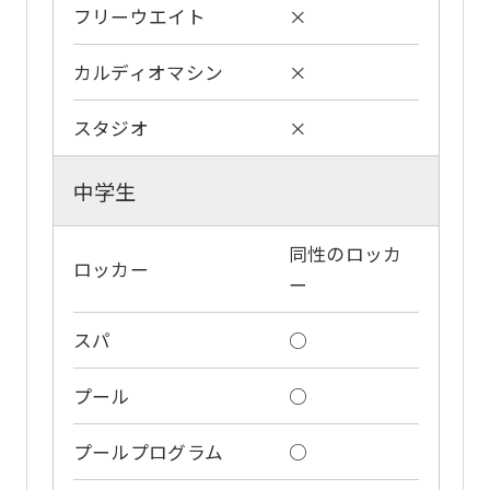
translation
フリーウエイト
×
may
カルディオマシン
×
differ
from
スタジオ
×
the
original
中学生
content.
We
同性のロッカ
ロッカー
ー
ask
that
スパ
○
you
fully
プール
○
understand
プールプログラム
○
this