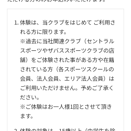
into
English.
Click
体験は、当クラブをはじめて ご利用さ
the
れる方に限ります。
link
※過去に当社関連クラブ（セントラル
below
スポーツやザバススポーツクラブの店
(start
舗）をご体験された事がある方や在籍
automatic
されている方（各スポーツスクールの
translation)
会員、法人会員、エリア法人会員）は
to
ご利用いただけません。予めご了承く
return
ださい。
to
※ご体験はお一人様1回とさせて頂き
the
ます。
top
体験の対象は、15歳以上（中学生を除