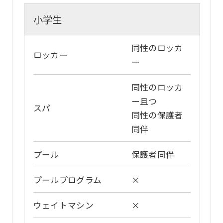
website
小学生
will
be
同性のロッカ
translated
ロッカー
ー
mechanically,
so
同性のロッカ
it
ー且つ
スパ
may
同性の保護者
同伴
not
be
プール
保護者同伴
an
accurate
プールプログラム
×
translation.
ウェイトマシン
×
The