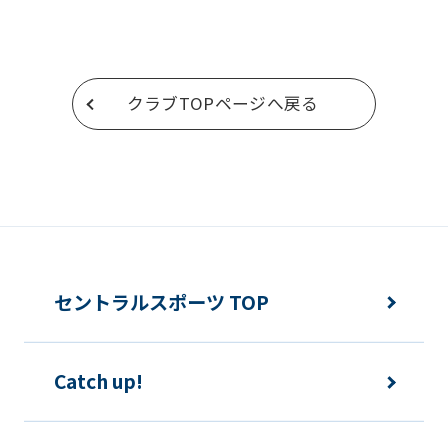
return
to
the
クラブTOPページへ戻る
top
page.
However,
if
you
use
an
セントラルスポーツ TOP
automatic
translation
Catch up!
service,
the