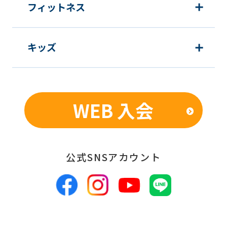
Japanese
フィットネス
version
of
キッズ
this
website
will
be
WEB 入会
translated
mechanically,
so
公式SNSアカウント
it
may
not
be