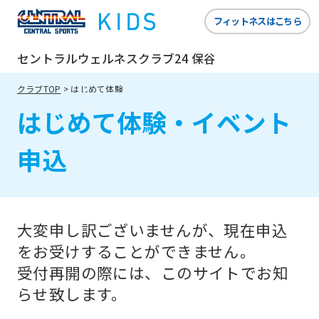
website
フィットネスはこちら
is
automatically
セントラルウェルネスクラブ24 保谷
translated
クラブTOP
はじめて体験
into
はじめて体験・イベント
English.
Click
申込
the
link
below
大変申し訳ございませんが、現在申込
(start
をお受けすることができません。
automatic
受付再開の際には、このサイトでお知
translation)
らせ致します。
to