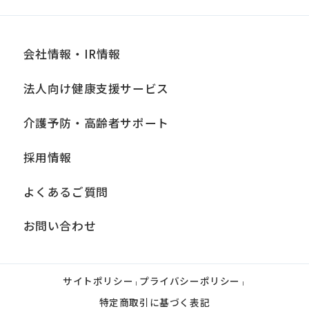
an
accurate
translation.
会社情報・IR情報
The
法人向け健康支援サービス
translation
may
介護予防・高齢者サポート
differ
採用情報
from
the
よくあるご質問
original
お問い合わせ
content.
We
ask
サイトポリシー
プライバシーポリシー
|
|
that
特定商取引に基づく表記