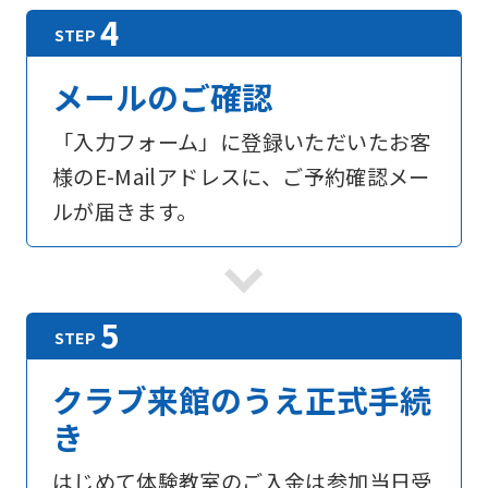
メールのご確認
「入力フォーム」に登録いただいたお客
For
様のE-Mailアドレスに、ご予約確認メー
ルが届きます。
foreigners
Central
Sports
official
クラブ来館のうえ正式手続
website
き
is
automatically
はじめて体験教室のご入金は参加当日受