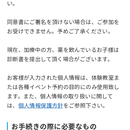
い。
top
page.
同意書にご署名を頂けない場合は、ご参加を
However,
お受けできません。予めご了承ください。
if
you
現在、加療中の方、薬を飲んでいるお子様は
use
診断書を提出して頂く場合がございます。
an
automatic
お客様が入力された個人情報は、体験教室ま
translation
たは各種イベント予約の目的にのみ使用致し
service,
ます。また、個人情報の取り扱いに関して
the
は、
個人情報保護方針
をご参照下さい。
Japanese
version
of
お手続きの際に必要なもの