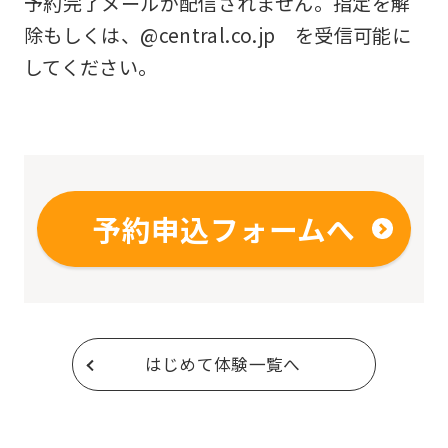
予約完了メールが配信されません。指定を解
this
除もしくは、@central.co.jp を受信可能に
before
してください。
using
the
service.
Automatic translation
予約申込フォームへ
はじめて体験一覧へ