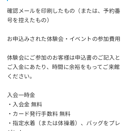
this
確認メールを印刷したもの（または、予約番
website
号を控えたもの）
will
be
お申込みされた体験会・イベントの参加費用
translated
mechanically,
体験会にご参加のお客様は申込書のご記入と
so
ご入金にあたり、時間に余裕をもってご来館
it
ください。
may
not
入会一時金
be
・入会金 無料
an
・カード発行手数料 無料
accurate
・指定水着（または体操着）、バッグをプレ
translation.