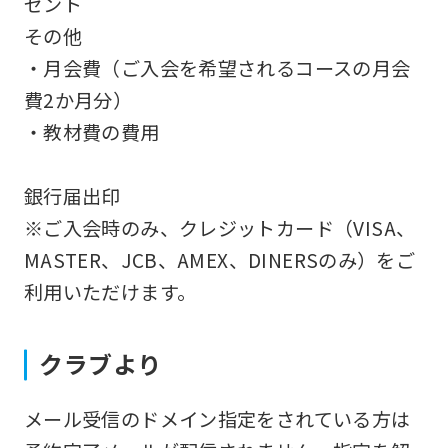
ゼント
The
その他
translation
・月会費（ご入会を希望されるコースの月会
may
費2か月分）
differ
・教材費の費用
from
the
銀行届出印
original
※ご入会時のみ、クレジットカード（VISA、
content.
MASTER、JCB、AMEX、DINERSのみ）をご
We
利用いただけます。
ask
that
クラブより
you
fully
メール受信のドメイン指定をされている方は
understand