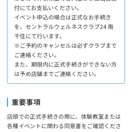
translated
付にてお支払いください。
into
イベント申込の場合は正式なお手続き
English.
を、セントラルウェルネスクラブ24 南
Click
千住にて行います。
the
※ご予約のキャンセルは必ずクラブまで
link
ご連絡ください。
below
また、期限内に正式手続きができない方
(start
は予め店舗までご連絡ください。
automatic
translation)
to
重要事項
return
店頭での正式手続きの際に、体験教室または
to
各種イベントに関わる同意書をご確認くださ
the