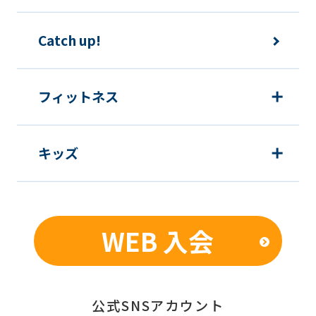
運動プログラム（カウンセリングを含
Catch up!
む）等、新商品・サービスの立案・開
発・実施のため
新商品・サービスやイベント情報を含
フィットネス
む当社情報のご提供のため
顧客動向分析、アンケート調査のため
キッズ
個人を特定できないよう加工したうえ
での統計的なデータの作成、活用、公
表のため
WEB 入会
■個人情報の管理
当社は、お客様からお預かりした個人情
報は、適切かつ慎重に管理し、漏洩、改
公式SNSアカウント
ざん、紛失等がないよう適正な管理に努