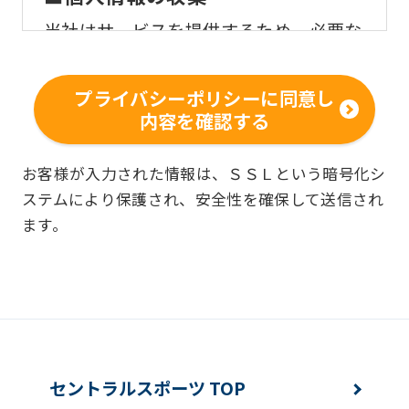
当社はサービスを提供するため、必要な
範囲内で、適法かつ適正な方法によりお
客様の個人情報を収集いたします。
プライバシーポリシーに同意し
内容を確認する
■個人情報の利用
お客様からお預かりした個人情報は、以
お客様が入力された情報は、ＳＳＬという暗号化シ
ステムにより保護され、安全性を確保して送信され
下の目的で使用させて頂きます。また、
ます。
違法または不当な行為を助長し、または
誘発するおそれがある方法による個人情
報の利用を行いません。
快適にクラブをご利用いただくため
ご利用上の諸連絡や利用状況の確認の
セントラルスポーツ TOP
ため