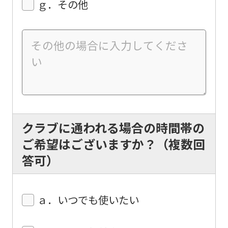
ｇ．その他
not
be
an
accurate
translation.
The
translation
may
クラブに通われる場合の時間帯の
differ
ご希望はございますか？（複数回
from
答可）
the
original
ａ．いつでも使いたい
content.
We