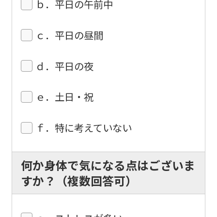
ｂ．平日の午前中
ask
that
ｃ．平日の昼間
you
fully
ｄ．平日の夜
understand
this
ｅ．土日・祝
before
using
ｆ．特に考えていない
the
service.
何か身体で気になる点はございま
Automatic translation
すか？（複数回答可）