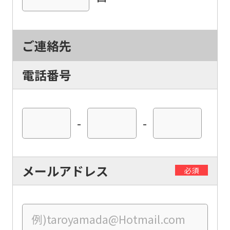
Sports
official
website
ご連絡先
is
automatically
電話番号
translated
into
English.
-
-
Click
the
link
メールアドレス
必須
below
(start
automatic