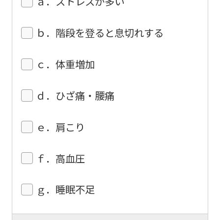
ａ．ストレスが多い
ｂ．階段を登ると息切れする
ｃ．体重増加
ｄ．ひざ痛・腰痛
ｅ．肩こり
ｆ．高血圧
ｇ．睡眠不足