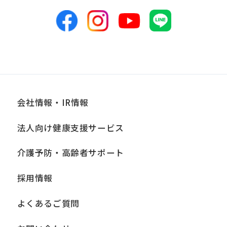
めます。当社において安全管理のために
講じている措置の内容については、本プ
ライバシーポリシー末尾に記載の「問い
合わせ窓口」までお問い合わせくださ
い。
会社情報・IR情報
■個人情報の開示
当社は、お客様からお預かりした個人情
法人向け健康支援サービス
報は、正当な理由がある場合を除き、ご
介護予防・高齢者サポート
本人の同意なく第三者に提供、開示いた
しません。ただし、法令により当社がお
採用情報
客様の同意を得ずに開示することができ
よくあるご質問
る場合、あらかじめ当社との間で秘密保
持契約を締結している業務委託先、およ