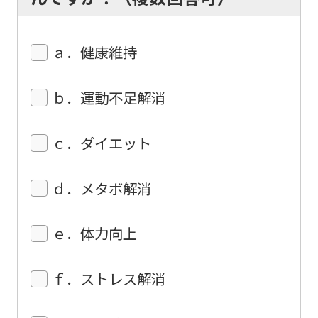
service,
the
Japanese
ａ．健康維持
version
of
ｂ．運動不足解消
this
website
ｃ．ダイエット
will
be
ｄ．メタボ解消
translated
mechanically,
ｅ．体力向上
so
it
ｆ．ストレス解消
may