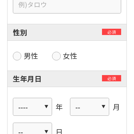
性別
必須
男性
女性
生年月日
必須
For
年
月
foreigners
Central
日