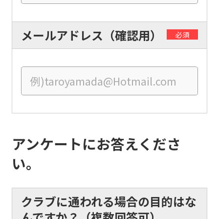
translation)
to
メールアドレス（確認用）
return
必須
to
the
top
page.
However,
if
アンケートにお答えくださ
you
い。
use
an
automatic
クラブに通われる場合の目的はな
translation
んですか？（複数回答可）