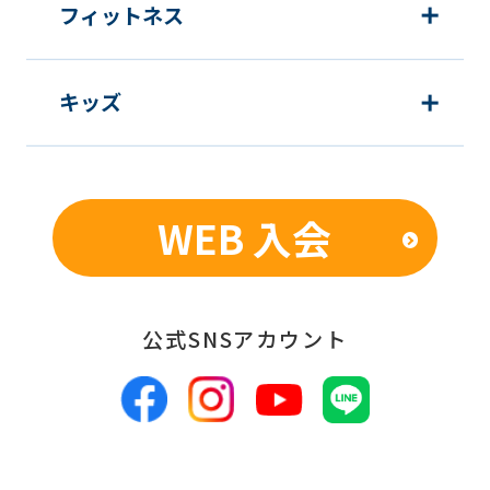
Japanese
フィットネス
version
of
キッズ
this
website
will
be
WEB 入会
translated
mechanically,
so
公式SNSアカウント
it
may
not
be