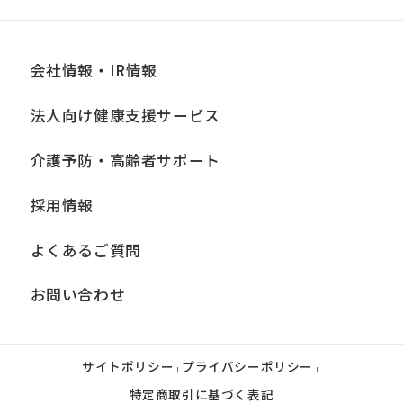
an
accurate
translation.
会社情報・IR情報
The
法人向け健康支援サービス
translation
may
介護予防・高齢者サポート
differ
採用情報
from
the
よくあるご質問
original
お問い合わせ
content.
We
ask
サイトポリシー
プライバシーポリシー
|
|
that
特定商取引に基づく表記