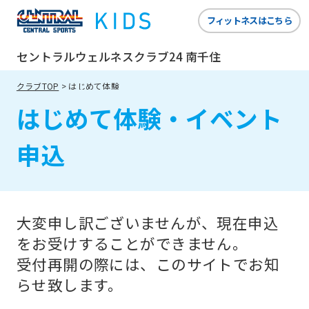
website
フィットネスはこちら
is
automatically
セントラルウェルネスクラブ24 南千住
translated
クラブTOP
はじめて体験
into
はじめて体験・イベント
English.
Click
申込
the
link
below
大変申し訳ございませんが、現在申込
(start
をお受けすることができません。
automatic
受付再開の際には、このサイトでお知
translation)
らせ致します。
to