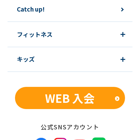
The
Catch up!
translation
may
フィットネス
differ
from
the
キッズ
original
content.
We
WEB 入会
ask
that
you
公式SNSアカウント
fully
understand