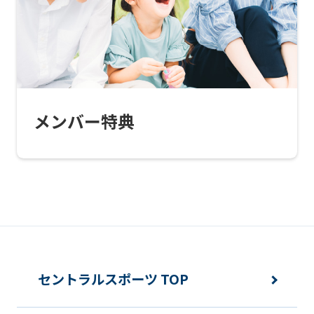
this
website
will
be
translated
メンバー特典
mechanically,
so
it
may
not
be
an
セントラルスポーツ TOP
accurate
translation.