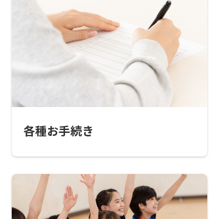
translated
into
English.
Click
the
link
below
(start
各種お手続き
automatic
translation)
to
return
to
the