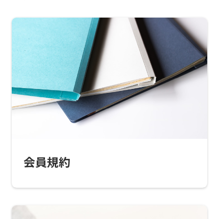
For
foreigners
Central
Sports
会員規約
official
website
is
automatically