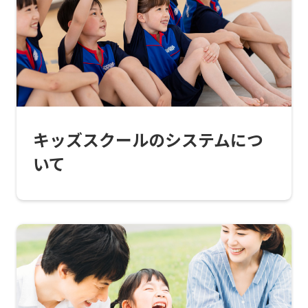
top
page.
However,
if
you
use
キッズスクールのシステムにつ
an
いて
automatic
translation
service,
the
Japanese
version
of