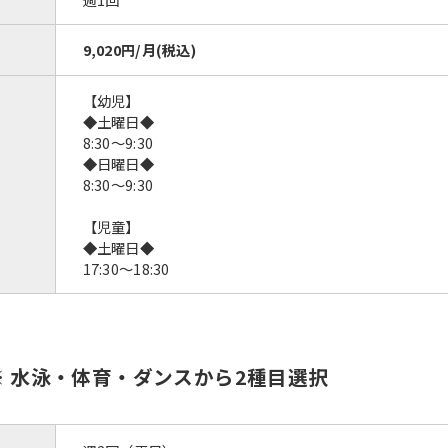
9,020円/月(税込)
【幼児】
◆土曜日◆
8:30〜9:30
◆日曜日◆
8:30〜9:30
【児童】
◆土曜日◆
17:30〜18:30
For foreigners
Central Sports official website is
automatically translated into
※ 水泳・体育・ダンスから2種目選択
English. Click the link below (start
automatic translation) to return to
the top page.