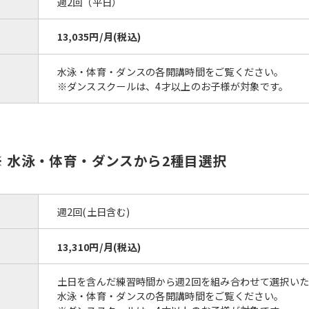
週2回（平日）
However, if you use an automatic
translation service, the Japanese
version of this website will be
13,035円/月(税込)
translated mechanically, so it may
not be an accurate translation.
水泳・体育・ダンスの各開講時間をご覧ください。
The translation may differ from the
※ダンススクールは、4才以上のお子様が対象です。
original content. We ask that you
fully understand this before using
the service.
※ 水泳・体育・ダンスから2種目選択
Automatic translation start
週2回(土日含む)
13,310円/月(税込)
土日を含んだ練習時間から週2回を組み合わせて選択い
水泳・体育・ダンスの各開講時間をご覧ください。