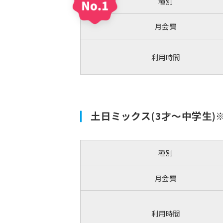
種別
月会費
利用時間
土日ミックス(3才～中学生)
種別
月会費
利用時間