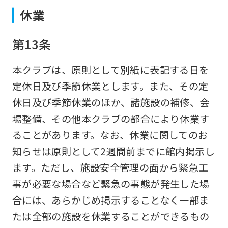
version
休業
of
this
第13条
website
本クラブは、原則として別紙に表記する日を
will
定休日及び季節休業とします。また、その定
be
休日及び季節休業のほか、諸施設の補修、会
translated
場整備、その他本クラブの都合により休業す
mechanically,
ることがあります。なお、休業に関してのお
so
知らせは原則として2週間前までに館内掲示し
it
ます。ただし、施設安全管理の面から緊急工
may
事が必要な場合など緊急の事態が発生した場
not
合には、あらかじめ掲示することなく一部ま
be
たは全部の施設を休業することができるもの
an