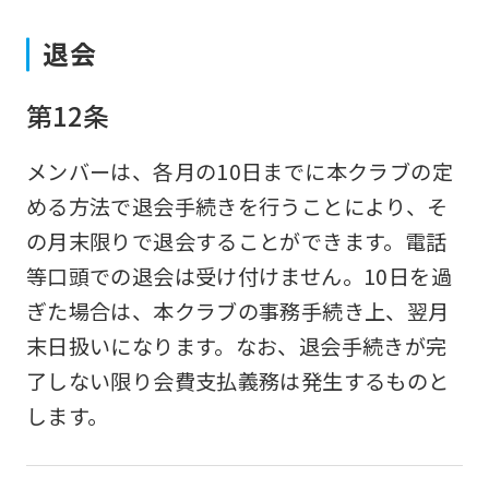
to
退会
the
top
第12条
page.
However,
メンバーは、各月の10日までに本クラブの定
if
める方法で退会手続きを行うことにより、そ
you
の月末限りで退会することができます。電話
use
等口頭での退会は受け付けません。10日を過
an
ぎた場合は、本クラブの事務手続き上、翌月
automatic
末日扱いになります。なお、退会手続きが完
translation
了しない限り会費支払義務は発生するものと
service,
します。
the
Japanese