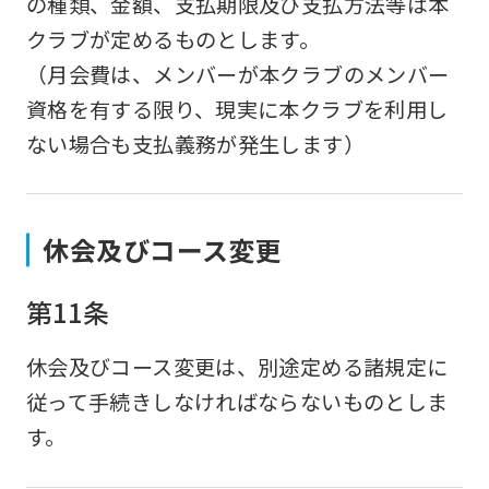
の種類、金額、支払期限及び支払方法等は本
is
クラブが定めるものとします。
automatically
（月会費は、メンバーが本クラブのメンバー
translated
資格を有する限り、現実に本クラブを利用し
into
ない場合も支払義務が発生します）
English.
Click
the
休会及びコース変更
link
below
第11条
(start
automatic
休会及びコース変更は、別途定める諸規定に
translation)
従って手続きしなければならないものとしま
to
す。
return