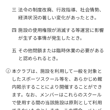
fully
三
法令の制度改廃、行政指導、社会情勢、
understand
経済状況の著しい変化があったとき。
this
before
四
施設の使用権限が消滅する等運営に影響
using
が生ずる事情が発生したとき。
the
五
その他閉鎖または臨時休業の必要がある
service.
と認められるとき。
Automatic translation
本クラブは、施設を利用して一般を対象と
したスポーツスクール等を、あらかじめ館
内掲示することにより開催することができ
ます。なお、メンバーはこれらのスクール
で使用する間の当該施設は原則として利用