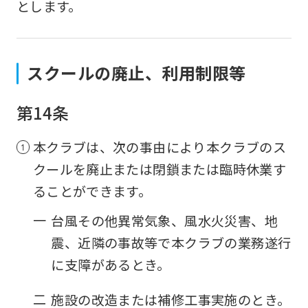
とします。
accurate
translation.
The
スクールの廃止、利用制限等
translation
may
第14条
differ
from
本クラブは、次の事由により本クラブのス
the
クールを廃止または閉鎖または臨時休業す
original
ることができます。
content.
一
台風その他異常気象、風水火災害、地
We
震、近隣の事故等で本クラブの業務遂行
ask
に支障があるとき。
that
you
二
施設の改造または補修工事実施のとき。