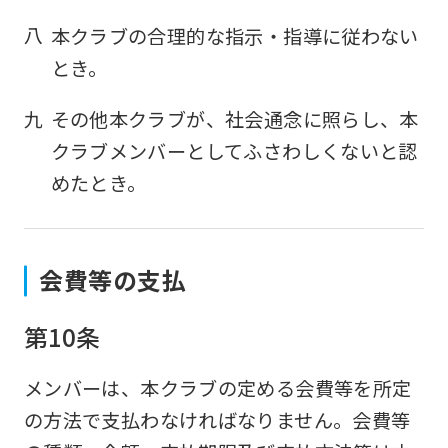
八
本クラブの合理的な指示・指導に従わない
とき。
九
その他本クラブが、社会通念に照らし、本
クラブメンバーとしてふさわしくないと認
めたとき。
For
foreigners
会費等の支払
第10条
Central
Sports
メンバーは、本クラブの定める会費等を所定
official
の方法で支払わなければなりません。会費等
website