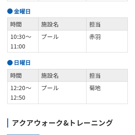
However,
金
曜日
if
時間
施設名
担当
you
use
10:30～
プール
赤羽
an
11:00
automatic
日
曜日
translation
service,
時間
施設名
担当
the
12:20～
プール
菊地
Japanese
12:50
version
of
アクアウォーク&トレーニング
this
website