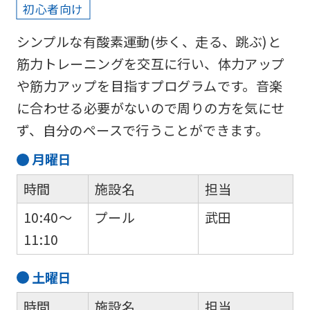
初心者向け
will
be
シンプルな有酸素運動(歩く、走る、跳ぶ)と
translated
筋力トレーニングを交互に行い、体力アップ
mechanically,
や筋力アップを目指すプログラムです。音楽
so
に合わせる必要がないので周りの方を気にせ
it
ず、自分のペースで行うことができます。
may
月
曜日
not
時間
施設名
担当
be
an
10:40～
プール
武田
accurate
11:10
translation.
土
曜日
The
translation
時間
施設名
担当