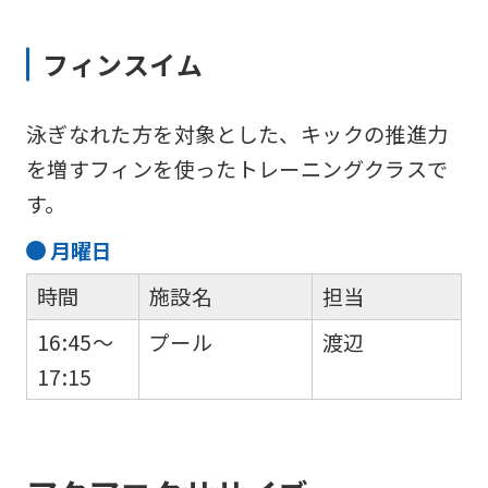
フィンスイム
For
泳ぎなれた方を対象とした、キックの推進力
foreigners
を増すフィンを使ったトレーニングクラスで
す。
Central
月
曜日
Sports
時間
施設名
担当
official
website
16:45～
プール
渡辺
is
17:15
automatically
translated
into