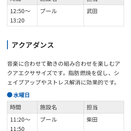
may
12:50～
プール
武田
differ
13:20
from
the
アクアダンス
original
content.
We
音楽に合わせて動きの組み合わせを楽しむア
ask
クアエクササイズです。脂肪燃焼を促し、シ
that
ェイプアップやストレス解消に効果的です。
you
水
曜日
fully
時間
施設名
担当
understand
this
11:20～
プール
柴田
before
11:50