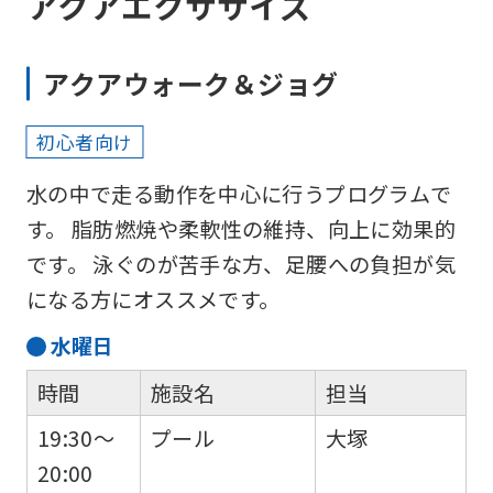
アクアエクササイズ
English.
Click
アクアウォーク＆ジョグ
the
link
初心者向け
below
水の中で走る動作を中心に行うプログラムで
(start
す。 脂肪燃焼や柔軟性の維持、向上に効果的
automatic
です。 泳ぐのが苦手な方、足腰への負担が気
translation)
になる方にオススメです。
to
return
水
曜日
to
時間
施設名
担当
the
19:30～
プール
大塚
top
20:00
page.