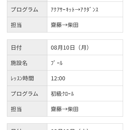
プログラム
ｱｸｱｻｰｷｯﾄ→ｱｸﾀﾞﾝｽ
担当
齋藤→柴田
日付
08月10日（月）
施設名
ﾌﾟｰﾙ
ﾚｯｽﾝ時間
12:00
プログラム
初級ｸﾛｰﾙ
担当
齋藤→柴田