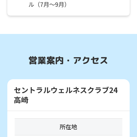
of
参加したいお子様はこちら
ル（7月～9月）
this
website
はじめて体験・
will
各種イベント申込
be
translated
こんなお子さまにおすすめ
営業案内・アクセス
mechanically,
通常スクールに入会する前に
初めてのお子さま同士のクラスで
so
スクールを体験したい方。
it
セントラルウェルネスクラブ24
may
高崎
not
be
an
所在地
accurate