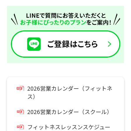
the
top
page.
通常スクールを体験したい
However,
お子様はこちら
if
you
スクール
use
体験申込
an
automatic
こんなお子さまにおすすめ
translation
2026営業カレンダー（フィットネ
スクール入会を検討していて、
service,
入会前に実際のクラスの雰囲気を
ス）
体験したい方。
the
2026営業カレンダー（スクール）
Japanese
version
初めての方を対象としたはじめて体験に
フィットネスレッスンスケジュー