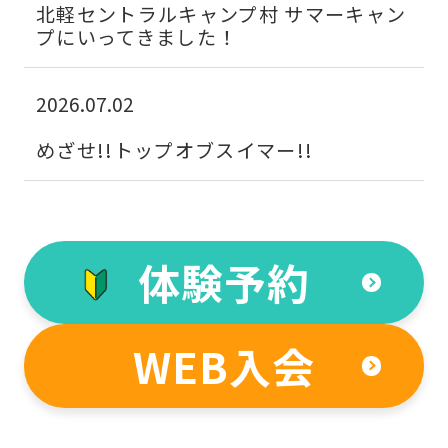
automatically
北軽セントラルキャンプ村 サマーキャン
translated
プにいってきました！
into
English.
2026.07.02
Click
めざせ!!トップオブスイマー!!
the
link
below
(start
体験予約
automatic
translation)
WEB入会
to
return
to