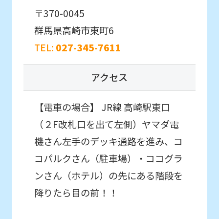
translation.
〒370-0045
The
群馬県高崎市東町6
translation
TEL:
027-345-7611
may
differ
アクセス
from
the
【電車の場合】 JR線 高崎駅東口
original
（２F改札口を出て左側）ヤマダ電
content.
機さん左手のデッキ通路を進み、コ
We
ask
コパルクさん（駐車場）・ココグラ
that
ンさん（ホテル）の先にある階段を
you
降りたら目の前！！
fully