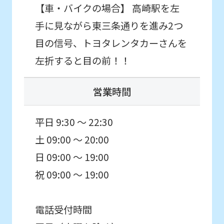
understand
【車・バイクの場合】 高崎駅を左
this
手に見ながら東三条通りを進み2つ
before
目の信号、トヨタレンタカーさんを
using
左折すると目の前！！
the
service.
営業時間
Automatic translation
平日 9:30 ～ 22:30
土 09:00 ～ 20:00
日 09:00 ～ 19:00
祝 09:00 ～ 19:00
電話受付時間