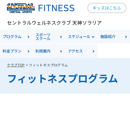
キッズはこちら
セントラルウェルネスクラブ 天神ソラリア
For
スポーツ
プログラム
スケジュール
施設紹介
スクール
foreigners
料金
プラン
利用案内
アクセス
クラブTOP
フィットネスプログラム
Central
フィットネスプログラム
Sports
official
website
is
automatically
translated