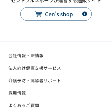
セントラルスポーツが運営する通販サイト
translation
may
Cen's shop
differ
from
the
original
content.
会社情報・IR情報
We
ask
法人向け健康支援サービス
that
介護予防・高齢者サポート
you
fully
採用情報
understand
よくあるご質問
this