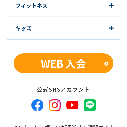
website
フィットネス
will
be
キッズ
translated
mechanically,
so
it
WEB 入会
may
not
be
公式SNSアカウント
an
accurate
translation.
The