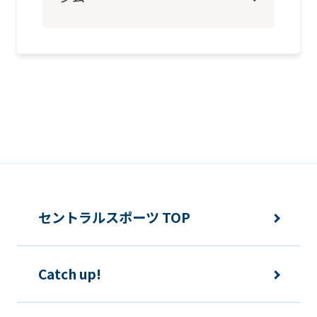
page.
However,
if
you
use
an
automatic
translation
service,
the
セントラルスポーツ TOP
Japanese
version
Catch up!
of
this