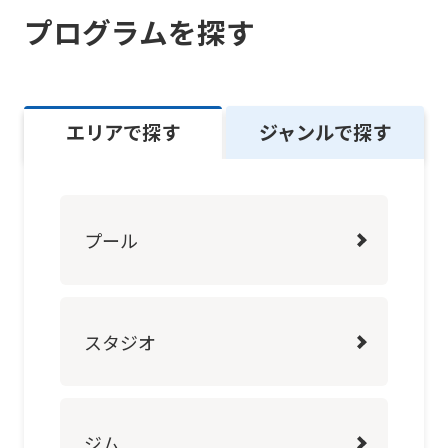
into
プログラムを探す
English.
Click
the
エリアで探す
ジャンルで探す
link
below
(start
automatic
プール
translation)
to
return
スタジオ
to
the
top
ジム