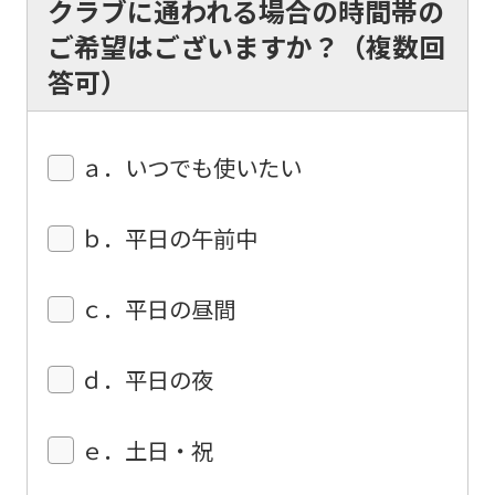
クラブに通われる場合の時間帯の
so
ご希望はございますか？（複数回
it
答可）
may
not
be
ａ．いつでも使いたい
an
accurate
ｂ．平日の午前中
translation.
The
ｃ．平日の昼間
translation
may
ｄ．平日の夜
differ
from
ｅ．土日・祝
the