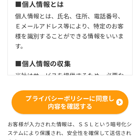
■個人情報とは
個人情報とは、氏名、住所、電話番号、
Ｅメールアドレス等により、特定のお客
様を識別することができる情報をいいま
す。
■個人情報の収集
当社はサービスを提供するため、必要な
範囲内で、適法かつ適正な方法によりお
客様の個人情報を収集いたします。
プライバシーポリシーに同意し
内容を確認する
■個人情報の利用
お客様からお預かりした個人情報は、以
お客様が入力された情報は、ＳＳＬという暗号化シ
ステムにより保護され、安全性を確保して送信され
下の目的で使用させて頂きます。また、