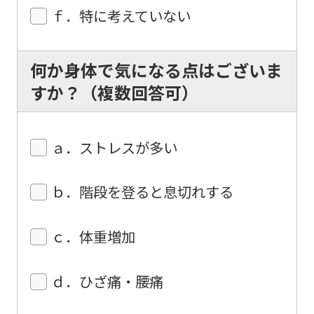
original
ｆ．特に考えていない
content.
We
何か身体で気になる点はございま
ask
すか？（複数回答可）
that
you
fully
ａ．ストレスが多い
understand
this
ｂ．階段を登ると息切れする
before
using
ｃ．体重増加
the
service.
ｄ．ひざ痛・腰痛