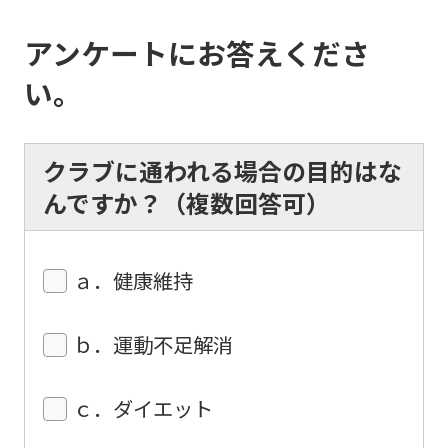
below
アンケートにお答えくださ
(start
automatic
い。
translation)
to
クラブに通われる場合の目的はな
return
んですか？（複数回答可）
to
the
top
ａ．健康維持
page.
However,
ｂ．運動不足解消
if
you
ｃ．ダイエット
use