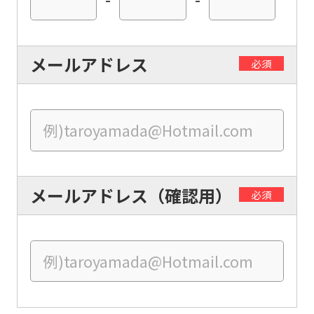
foreigners
Central
メールアドレス
必須
Sports
official
website
is
automatically
translated
メールアドレス（確認用）
必須
into
English.
Click
the
link