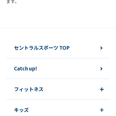
ます。
違法または不当な行為を助長し、または
誘発するおそれがある方法による個人情
報の利用を行いません。
快適にクラブをご利用いただくため
ご利用上の諸連絡や利用状況の確認の
セントラルスポーツ TOP
ため
運動プログラム（カウンセリングを含
Catch up!
む）等、新商品・サービスの立案・開
発・実施のため
新商品・サービスやイベント情報を含
フィットネス
む当社情報のご提供のため
顧客動向分析、アンケート調査のため
キッズ
個人を特定できないよう加工したうえ