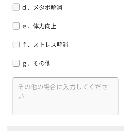
an
ｄ．メタボ解消
automatic
translation
ｅ．体力向上
service,
the
ｆ．ストレス解消
Japanese
version
ｇ．その他
of
this
website
will
be
translated
mechanically,