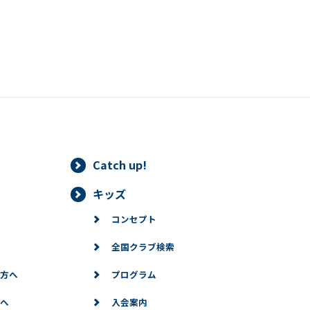
translation service, the Japanese
version of this website will be
translated mechanically, so it may
not be an accurate translation.
The translation may differ from the
original content. We ask that you
fully understand this before using
the service.
Automatic translation start
Catch up!
キッズ
コンセプト
全国クラブ検索
方へ
プログラム
へ
入会案内