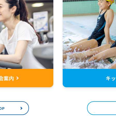
For foreigners
会案内
キッ
Central Sports official website is
automatically translated into
English. Click the link below (start
automatic translation) to return to
the top page.
OP
However, if you use an automatic