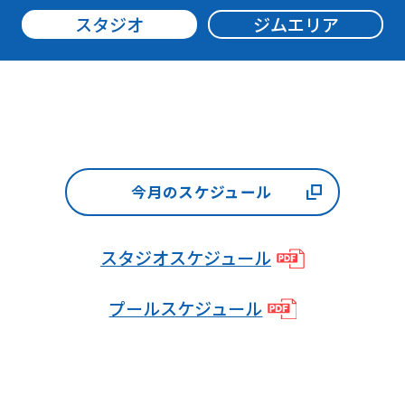
be
スタジオ
ジムエリア
an
accurate
translation.
The
translation
今月のスケジュール
may
differ
from
スタジオスケジュール
the
プールスケジュール
original
content.
We
ask