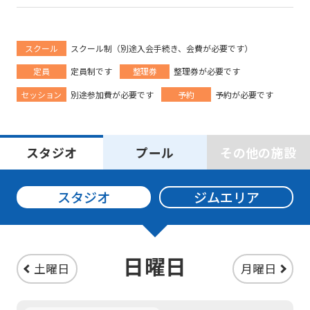
スクール
スクール制（別途入会手続き、会費が必要です）
定員
定員制です
整理券
整理券が必要です
セッション
別途参加費が必要です
予約
予約が必要です
スタジオ
プール
その他の施設
スタジオ
ジムエリア
For
foreigners
日曜日
土曜日
月曜日
Central
Sports