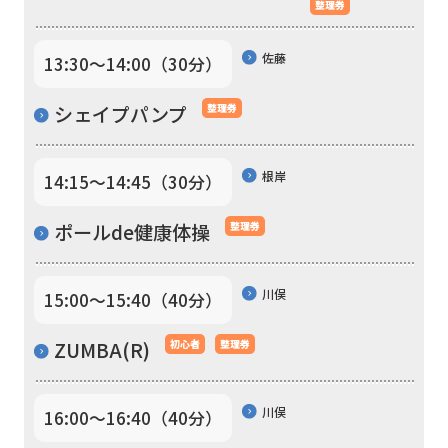
整理券
to
return
佐藤
13:30〜14:00（30分）
to
シェイプパンプ
整理券
the
top
根岸
14:15〜14:45（30分）
page.
However,
ポールde健康体操
整理券
if
you
川俣
15:00〜15:40（40分）
use
an
ZUMBA(R)
初心者
整理券
automatic
translation
川俣
16:00〜16:40（40分）
service,