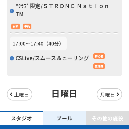
*ｸﾗﾌﾞ限定/ＳＴＲＯＮＧ Ｎａｔｉｏｎ
the
TM
Japanese
version
有料
予約
of
this
17:00〜17:40（40分）
website
CSLive/スムース＆ヒーリング
初心者
will
整理券
be
translated
mechanically,
日曜日
土曜日
月曜日
so
it
may
スタジオ
プール
その他の施設
not