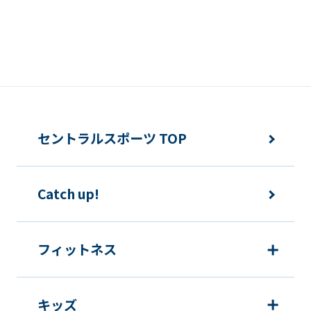
that
you
fully
understand
this
before
セントラルスポーツ TOP
using
the
Catch up!
service.
Automatic translation
フィットネス
キッズ