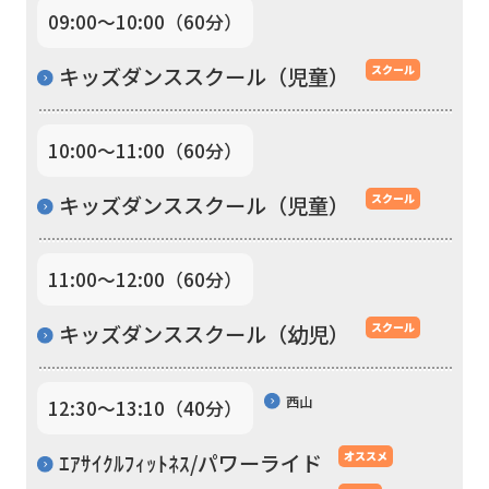
09:00〜10:00（60分）
official
website
キッズダンススクール（児童）
スクール
is
automatically
10:00〜11:00（60分）
translated
into
キッズダンススクール（児童）
スクール
English.
Click
11:00〜12:00（60分）
the
キッズダンススクール（幼児）
スクール
link
below
西山
12:30〜13:10（40分）
(start
automatic
ｴｱｻｲｸﾙﾌｨｯﾄﾈｽ/パワーライド
オススメ
translation)