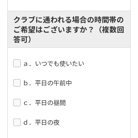
mechanically,
so
クラブに通われる場合の時間帯の
it
ご希望はございますか？（複数回
may
答可）
not
be
an
ａ．いつでも使いたい
accurate
translation.
ｂ．平日の午前中
The
translation
ｃ．平日の昼間
may
differ
ｄ．平日の夜
from