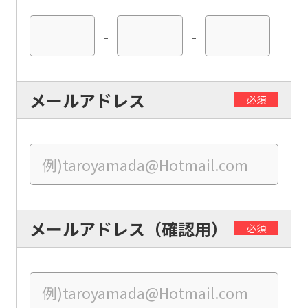
foreigners
-
-
Central
Sports
メールアドレス
必須
official
website
is
automatically
translated
メールアドレス（確認用）
into
必須
English.
Click
the