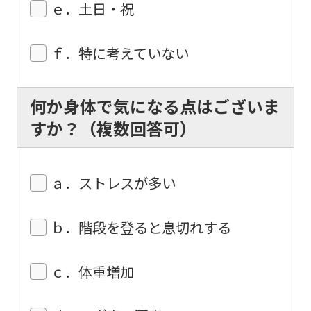
the
ｅ．土日・祝
original
content.
ｆ．特に考えていない
We
ask
何か身体で気になる点はございま
that
すか？（複数回答可）
you
fully
ａ．ストレスが多い
understand
this
ｂ．階段を登ると息切れする
before
using
ｃ．体重増加
the
service.