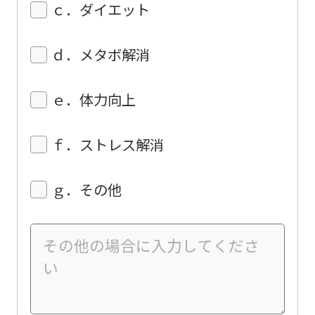
use
ｃ．ダイエット
an
automatic
ｄ．メタボ解消
translation
service,
ｅ．体力向上
the
Japanese
ｆ．ストレス解消
version
of
ｇ．その他
this
website
will
be
translated