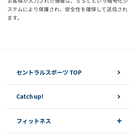
お客様からお預かりした個人情報は、以
お客様が入力された情報は、ＳＳＬという暗号化シ
ステムにより保護され、安全性を確保して送信され
下の目的で使用させて頂きます。また、
ます。
違法または不当な行為を助長し、または
誘発するおそれがある方法による個人情
報の利用を行いません。
快適にクラブをご利用いただくため
ご利用上の諸連絡や利用状況の確認の
セントラルスポーツ TOP
ため
運動プログラム（カウンセリングを含
Catch up!
む）等、新商品・サービスの立案・開
発・実施のため
新商品・サービスやイベント情報を含
フィットネス
む当社情報のご提供のため