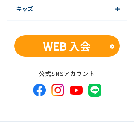
顧客動向分析、アンケート調査のため
キッズ
個人を特定できないよう加工したうえ
での統計的なデータの作成、活用、公
表のため
WEB 入会
■個人情報の管理
当社は、お客様からお預かりした個人情
報は、適切かつ慎重に管理し、漏洩、改
公式SNSアカウント
ざん、紛失等がないよう適正な管理に努
めます。当社において安全管理のために
講じている措置の内容については、本プ
ライバシーポリシー末尾に記載の「問い
合わせ窓口」までお問い合わせくださ
い。