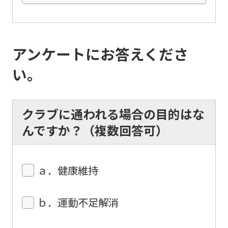
link
below
(start
アンケートにお答えくださ
automatic
translation)
い。
to
return
クラブに通われる場合の目的はな
to
んですか？（複数回答可）
the
top
page.
ａ．健康維持
However,
if
ｂ．運動不足解消
you