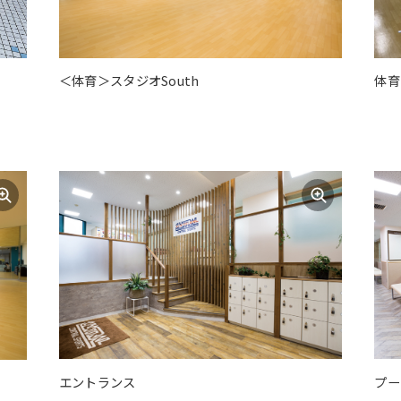
＜体育＞スタジオSouth
体育
For foreigners
エントランス
プー