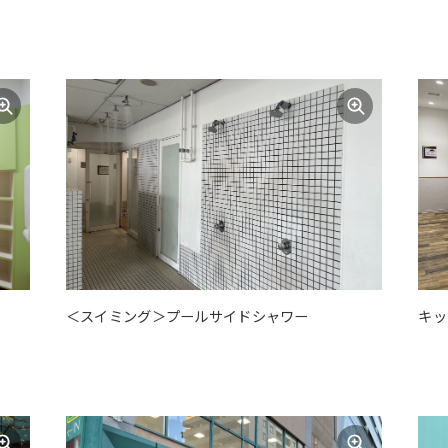
Central Sports official website is
automatically translated into
English. Click the link below (start
automatic translation) to return to
the top page.
However, if you use an automatic
translation service, the Japanese
version of this website will be
translated mechanically, so it may
not be an accurate translation.
The translation may differ from the
original content. We ask that you
fully understand this before using
the service.
＜スイミング＞プールサイドシャワー
キッ
Automatic translation start