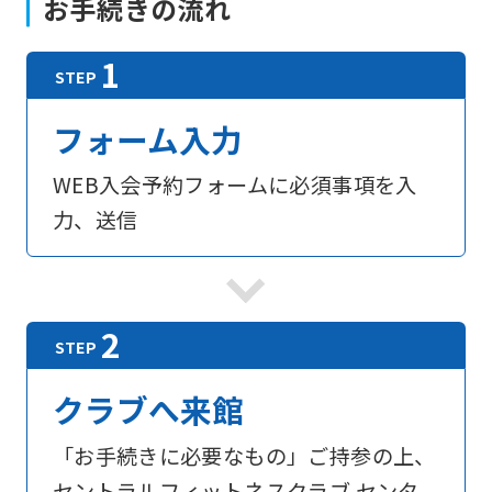
お手続きの流れ
For
フォーム入力
foreigners
WEB入会予約フォームに必須事項を入
力、送信
Central
Sports
official
website
is
クラブへ来館
automatically
translated
「お手続きに必要なもの」ご持参の上、
into
セントラルフィットネスクラブ センタ