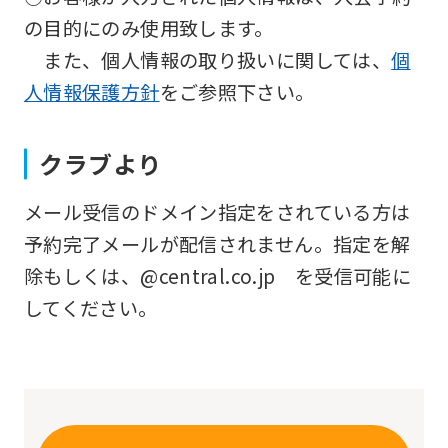
will
の目的にのみ使用致します。
be
また、個人情報の取り扱いに関しては、
個
translated
人情報保護方針
をご参照下さい。
mechanically,
so
クラブより
it
メール受信のドメイン指定をされている方は
may
予約完了メールが配信されません。指定を解
not
除もしくは、@central.co.jp を受信可能に
be
してください。
an
accurate
translation.
The
translation