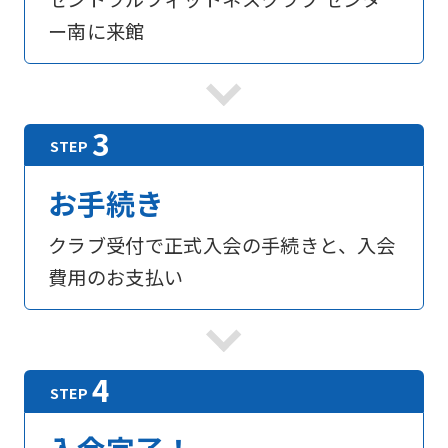
English.
ー南に来館
Click
the
link
below
(start
お手続き
automatic
クラブ受付で正式入会の手続きと、入会
translation)
費用のお支払い
to
return
to
the
top
page.