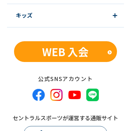
using
キッズ
the
service.
Automatic translation
WEB 入会
公式SNSアカウント
セントラルスポーツが運営する通販サイト