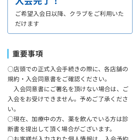
入会完了！
However,
ご希望入会日以降、クラブをご利用いた
if
だけます
you
use
an
重要事項
automatic
translation
○店頭での正式入会手続きの際に、各店舗の
service,
規約・入会同意書をご確認ください。
the
入会同意書にご署名を頂けない場合は、ご
Japanese
入会をお受けできません。予めご了承くださ
version
い。
of
○現在、加療中の方、薬を飲んでいる方は診
this
断書を提出して頂く場合がございます。
website
○お客様が入力された個人情報は、入会予約