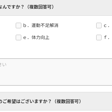
However, if you use an automatic
なんですか？（複数回答可）
translation service, the Japanese
version of this website will be
translated mechanically, so it may
not be an accurate translation.
ｂ．運動不足解消
ｃ
The translation may differ from the
original content. We ask that you
ｅ．体力向上
ｆ
fully understand this before using
the service.
Automatic translation start
のご希望はございますか？（複数回答可）