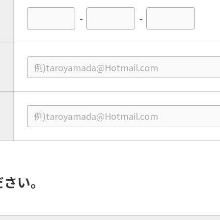
-
-
For foreigners
Central Sports official website is
ださい。
automatically translated into
English. Click the link below (start
automatic translation) to return to
the top page.