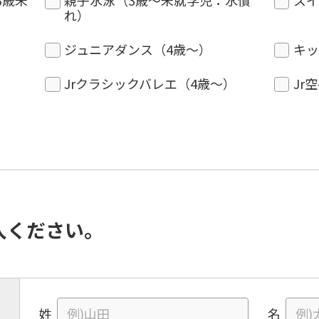
3歳未
親子水泳（3歳〜未就学児：水慣
スイ
れ）
ジュニアダンス（4歳〜）
キッ
Jrクラシックバレエ（4歳〜）
Jr
入ください。
姓
名