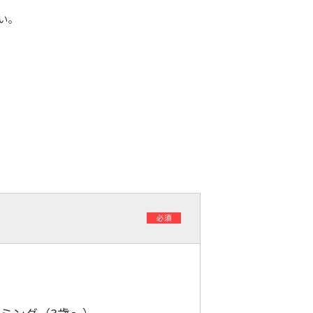
い。
必須