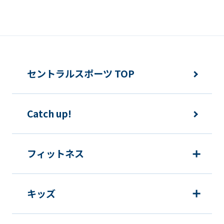
誘発するおそれがある方法による個人情
報の利用を行いません。
快適にクラブをご利用いただくため
ご利用上の諸連絡や利用状況の確認の
セントラルスポーツ TOP
ため
運動プログラム（カウンセリングを含
Catch up!
む）等、新商品・サービスの立案・開
発・実施のため
新商品・サービスやイベント情報を含
フィットネス
む当社情報のご提供のため
顧客動向分析、アンケート調査のため
キッズ
個人を特定できないよう加工したうえ
での統計的なデータの作成、活用、公