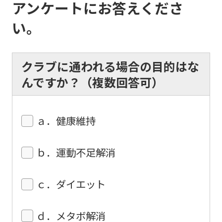
アンケートにお答えくださ
top
い。
page.
However,
if
クラブに通われる場合の目的はな
you
んですか？（複数回答可）
use
an
ａ．健康維持
automatic
translation
ｂ．運動不足解消
service,
the
ｃ．ダイエット
Japanese
version
ｄ．メタボ解消
of