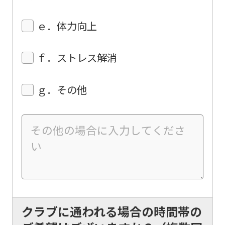
this
ｅ．体力向上
website
will
ｆ．ストレス解消
be
translated
ｇ．その他
mechanically,
so
it
may
not
be
an
accurate
クラブに通われる場合の時間帯の
translation.