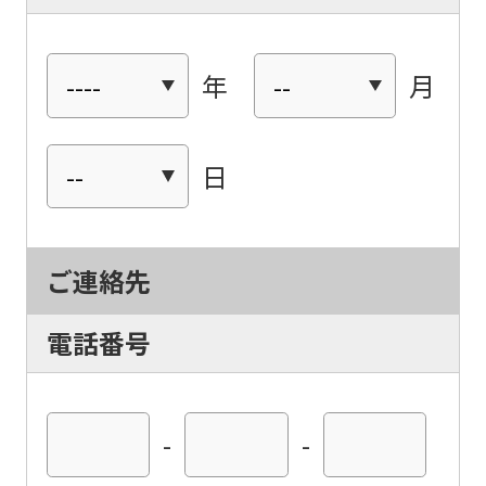
年
月
日
For
foreigners
ご連絡先
Central
電話番号
Sports
official
website
-
-
is
automatically