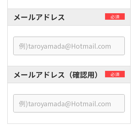
translated
メールアドレス
必須
into
English.
Click
the
link
below
メールアドレス（確認用）
必須
(start
automatic
translation)
to
return
to
the