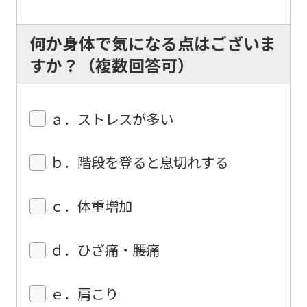
this
何か身体で気になる点はございま
before
すか？（複数回答可）
using
the
service.
ａ．ストレスが多い
Automatic translation
ｂ．階段を登ると息切れする
ｃ．体重増加
ｄ．ひざ痛・腰痛
ｅ．肩こり