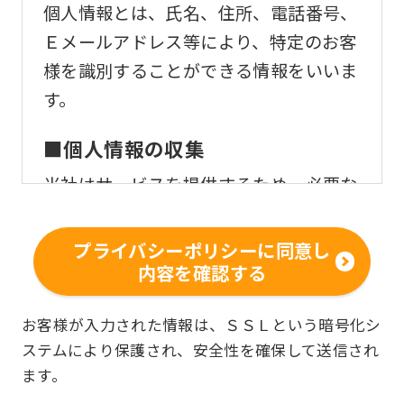
個人情報とは、氏名、住所、電話番号、
Ｅメールアドレス等により、特定のお客
様を識別することができる情報をいいま
す。
■個人情報の収集
当社はサービスを提供するため、必要な
範囲内で、適法かつ適正な方法によりお
客様の個人情報を収集いたします。
プライバシーポリシーに同意し
内容を確認する
■個人情報の利用
お客様からお預かりした個人情報は、以
お客様が入力された情報は、ＳＳＬという暗号化シ
ステムにより保護され、安全性を確保して送信され
下の目的で使用させて頂きます。また、
ます。
違法または不当な行為を助長し、または