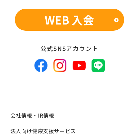
表のため
WEB 入会
■個人情報の管理
当社は、お客様からお預かりした個人情
報は、適切かつ慎重に管理し、漏洩、改
公式SNSアカウント
ざん、紛失等がないよう適正な管理に努
めます。当社において安全管理のために
講じている措置の内容については、本プ
ライバシーポリシー末尾に記載の「問い
合わせ窓口」までお問い合わせくださ
い。
会社情報・IR情報
■個人情報の開示
当社は、お客様からお預かりした個人情
法人向け健康支援サービス