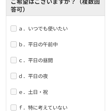
ご希望はございますか？（複数回
The
答可）
translation
may
ａ．いつでも使いたい
differ
from
ｂ．平日の午前中
the
original
ｃ．平日の昼間
content.
We
ｄ．平日の夜
ask
that
ｅ．土日・祝
you
fully
ｆ．特に考えていない
understand