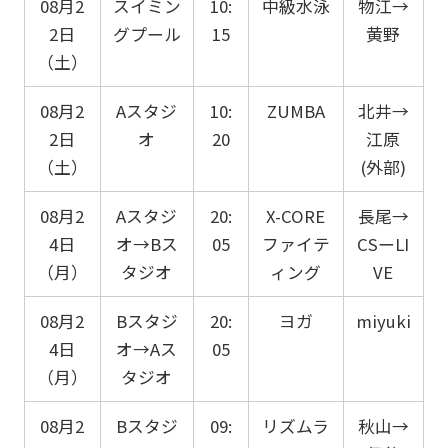
08月2
スイミン
10:
中級水泳
物江→
2日
グプール
15
黄野
（土）
08月2
Aスタジ
10:
ZUMBA
北井→
2日
オ
20
江原
（土）
(外部)
08月2
Aスタジ
20:
X-CORE
長尾→
4日
オ→Bス
05
ファイテ
CSーLI
（月）
タジオ
ィング
VE
08月2
Bスタジ
20:
ヨガ
miyuki
4日
オ→Aス
05
（月）
タジオ
08月2
Bスタジ
09:
リズムラ
秋山→