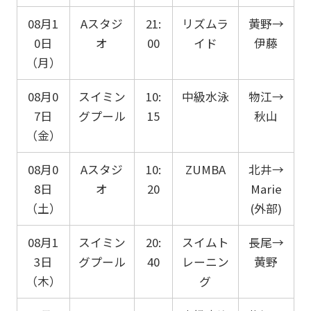
08月1
Aスタジ
21:
リズムラ
黄野→
0日
オ
00
イド
伊藤
（月）
08月0
スイミン
10:
中級水泳
物江→
7日
グプール
15
秋山
（金）
08月0
Aスタジ
10:
ZUMBA
北井→
8日
オ
20
Marie
（土）
(外部)
08月1
スイミン
20:
スイムト
長尾→
3日
グプール
40
レーニン
黄野
（木）
グ