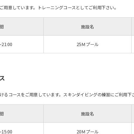
ご用意しています。トレーニングコースとしてご利用下さい。
For foreigners
間
施設名
Central Sports official website is
automatically translated into
～21:00
25Ｍプール
English. Click the link below (start
automatic translation) to return to
the top page.
However, if you use an automatic
translation service, the Japanese
ース
version of this website will be
translated mechanically, so it may
not be an accurate translation.
けるコースをご用意しています。スキンダイビングの練習にご利用下
The translation may differ from the
original content. We ask that you
fully understand this before using
間
施設名
the service.
～15:00
20Ｍプール