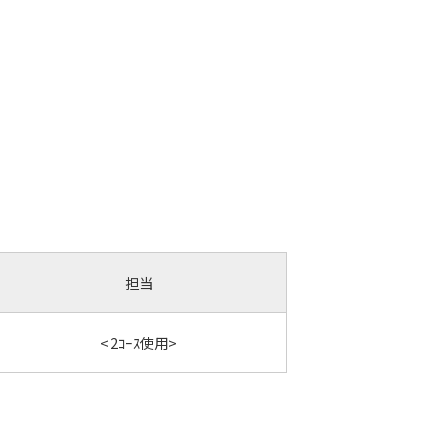
担当
<2ｺｰｽ使用>