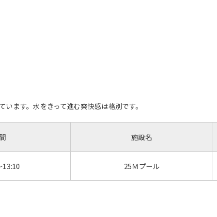
ています。水をきって進む爽快感は格別です。
間
施設名
～13:10
25Ｍプール