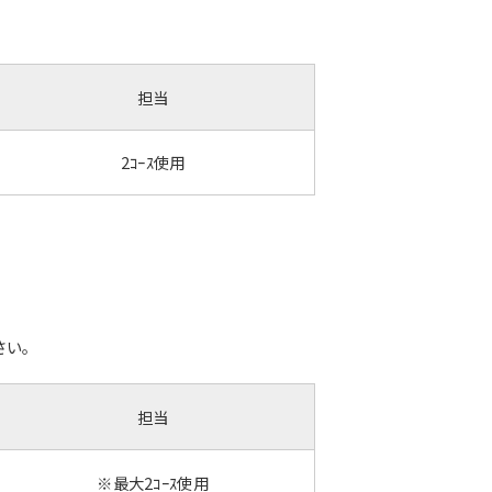
担当
2ｺｰｽ使用
さい。
担当
※最大2ｺｰｽ使用