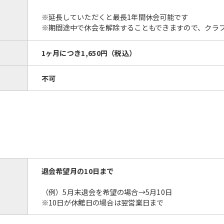
※延長していただくと最長1年間休会可能です
※期間途中で休会を解除することもできますので、クラ
1ヶ月につき
1,650円
（税込）
不可
For foreigners
Central Sports official website is
automatically translated into
English. Click the link below (start
automatic translation) to return to
the top page.
退会希望月の10日まで
However, if you use an automatic
translation service, the Japanese
（例）5月末退会を希望の場合→5月10日
version of this website will be
※10日が休館日の場合は翌営業日まで
translated mechanically, so it may
not be an accurate translation.