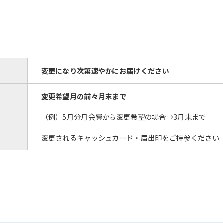
The translation may differ from the
original content. We ask that you
fully understand this before using
the service.
変更になり次第速やかにお届けください
Automatic translation start
変更希望月の前々月末まで
（例）5月分月会費から変更希望の場合→3月末まで
変更されるキャッシュカード・届出印をご持参ください