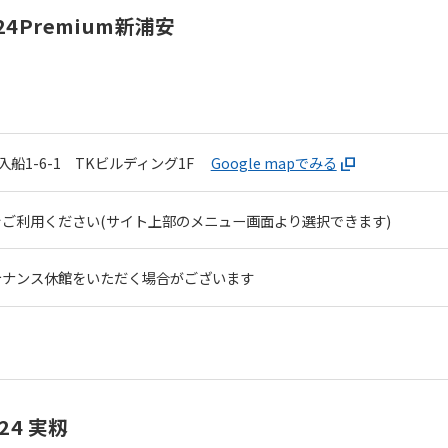
However, if you use an automatic
Premium新浦安
translation service, the Japanese
version of this website will be
translated mechanically, so it may
not be an accurate translation.
The translation may differ from the
original content. We ask that you
fully understand this before using
船1-6-1 TKビルディング1F
Google mapでみる
the service.
ご利用ください(サイト上部のメニュー画面より選択できます)
Automatic translation start
テナンス休館をいただく場合がございます
4 実籾