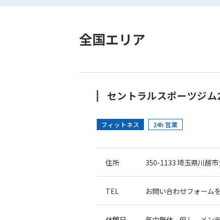
全国エリア
セントラルスポーツジム
フィットネス
24h 営業
住所
350-1133
埼玉県川越市大
TEL
お問い合わせフォーム
休館日
年中無休 但し、メン