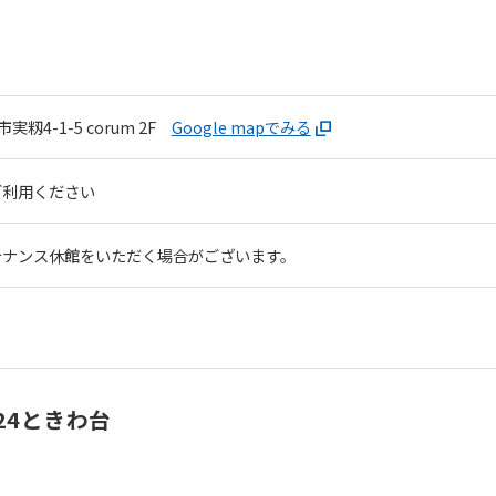
実籾4-1-5
corum 2F
Google mapでみる
ご利用ください
テナンス休館をいただく場合がございます。
24ときわ台