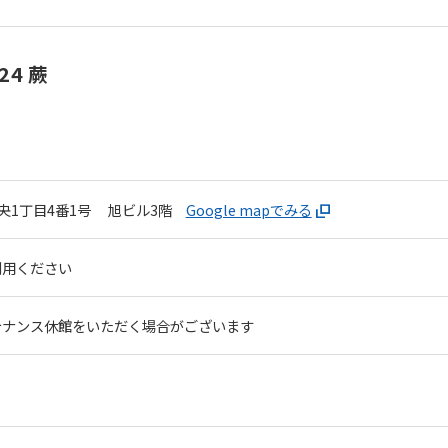
4 蕨
央1丁目4番1号
旭ビル3階
Google mapでみる
利用ください
For foreigners
テナンス休館をいただく場合がございます
Central Sports official website is
automatically translated into
English. Click the link below (start
automatic translation) to return to
the top page.