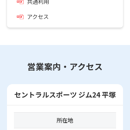
共通利用
For
アクセス
2026.08.01
お知らせ
foreigners
JR平塚駅から当クラブへのアクセスはこ
ちら
Central
Sports
official
営業案内・アクセス
website
is
automatically
セントラルスポーツ ジム24 平塚
translated
into
English.
所在地
Click