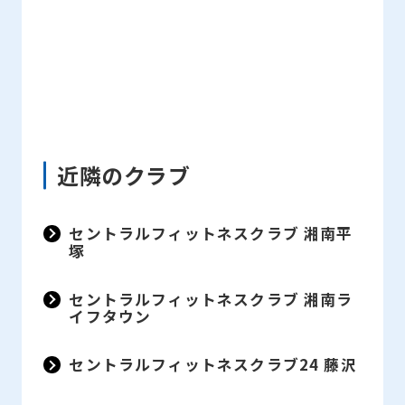
from
the
original
content.
We
ask
近隣のクラブ
that
you
セントラルフィットネスクラブ 湘南平
塚
fully
understand
セントラルフィットネスクラブ 湘南ラ
this
イフタウン
before
セントラルフィットネスクラブ24 藤沢
using
the