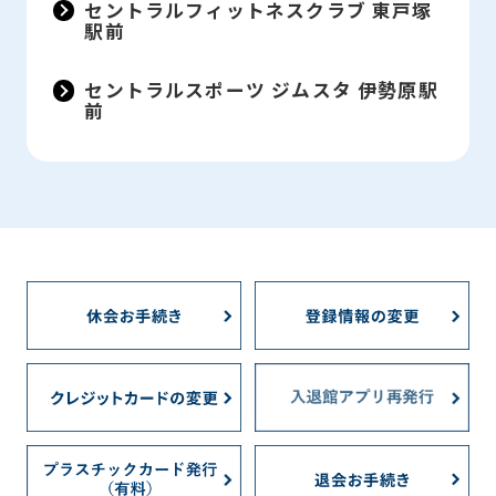
セントラルフィットネスクラブ 東戸塚
service.
駅前
セントラルスポーツ ジムスタ 伊勢原駅
Automatic translation
前