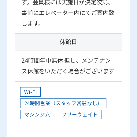
す。会員様には実施日が決定次第、
translated
事前にエレベーター内にてご案内致
mechanically,
します。
so
it
休館日
may
not
24時間年中無休 但し、メンテナン
be
ス休館をいただく場合がございます
an
accurate
Wi-Fi
translation.
24時間営業（スタッフ常駐なし）
The
マシンジム
フリーウェイト
translation
may
differ