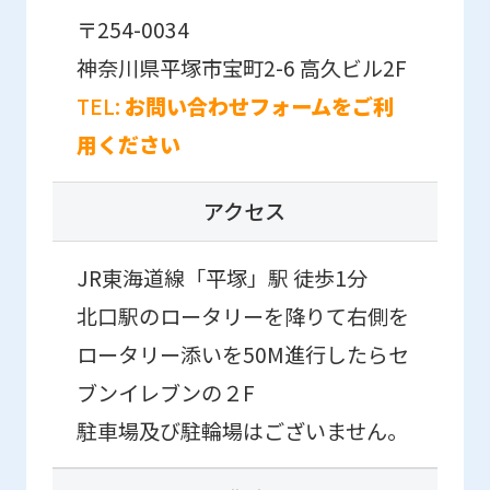
the
〒254-0034
link
神奈川県平塚市宝町2-6 高久ビル2F
below
TEL:
お問い合わせフォームをご利
(start
用ください
automatic
translation)
アクセス
to
return
JR東海道線「平塚」駅 徒歩1分
to
北口駅のロータリーを降りて右側を
the
ロータリー添いを50M進行したらセ
top
ブンイレブンの２F
page.
駐車場及び駐輪場はございません。
However,
if