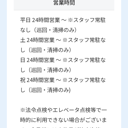
営業時間
you
use
平日 24時間営業 ～ ※スタッフ常駐
an
なし（巡回・清掃のみ）
automatic
土 24時間営業 ～ ※スタッフ常駐な
translation
し（巡回・清掃のみ）
service,
日 24時間営業 ～ ※スタッフ常駐な
the
し（巡回・清掃のみ）
Japanese
祝 24時間営業 ～ ※スタッフ常駐な
version
し（巡回・清掃のみ)
of
this
website
※法令点検やエレベータ点検等で一
will
時的に利用できない場合がございま
be