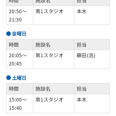
時間
施設名
担当
return
20:50～
第1スタジオ
本木
to
21:30
the
top
金
曜日
page.
However,
時間
施設名
担当
if
20:05～
第1スタジオ
藤田(浩)
you
20:45
use
an
土
曜日
automatic
時間
施設名
担当
translation
15:00～
第1スタジオ
本木
service,
15:40
the