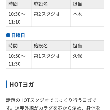
時間
施設名
担当
10:30～
第2スタジオ
本木
11:10
日
曜日
時間
施設名
担当
10:50～
第1スタジオ
久保
For
11:30
foreigners
HOTヨガ
Central
Sports
話題のHOTスタジオでじっくり行うヨガで
official
す。遠赤外線がカラダを芯から温め、身体を