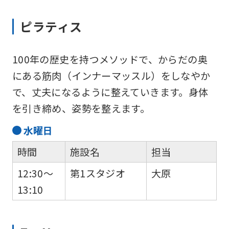
Japanese
version
ピラティス
of
this
100年の歴史を持つメソッドで、からだの奥
website
にある筋肉（インナーマッスル）をしなやか
will
で、丈夫になるように整えていきます。身体
be
を引き締め、姿勢を整えます。
translated
水
曜日
mechanically,
時間
施設名
担当
so
it
12:30～
第1スタジオ
大原
may
13:10
not
be