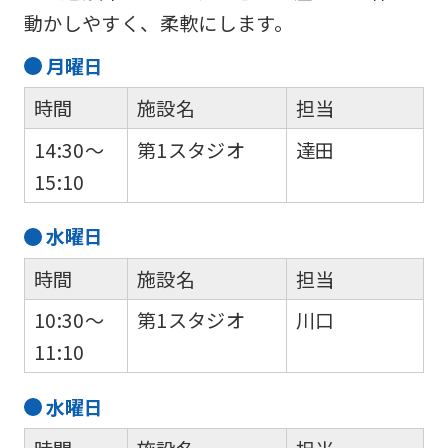
website
動かしやすく、柔軟にします。
is
月
曜日
automatically
translated
時間
施設名
担当
into
14:30～
第1スタジオ
達田
English.
15:10
Click
the
水
曜日
link
時間
施設名
担当
below
10:30～
第1スタジオ
川口
(start
11:10
automatic
translation)
水
曜日
to