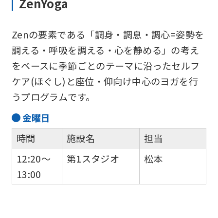
ZenYoga
an
accurate
Zenの要素である「調身・調息・調心=姿勢を
translation.
調える・呼吸を調える・心を静める」の考え
The
をベースに季節ごとのテーマに沿ったセルフ
translation
ケア(ほぐし)と座位・仰向け中心のヨガを行
may
うプログラムです。
differ
from
金
曜日
the
時間
施設名
担当
original
12:20～
第1スタジオ
松本
content.
13:00
We
ask
that