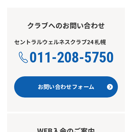
you
fully
understand
クラブへのお問い合わせ
this
before
セントラルウェルネスクラブ24 札幌
using
011-208-5750
the
service.
お問い合わせフォーム
Automatic translation
WEB入会のご案内